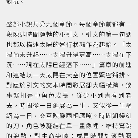
對抗。
整部小說共分九個章節。每個章節前都有一
段陳述時間運轉的小引文，引文的第一句話
也都以描述太陽的運行狀態作為起始。「太
陽尚未升起……太陽升得更高……太陽在下
沉……現在太陽已經落下……」篇章的前進
和連結以一天太陽在天空的位置緊密鋪排。
對應於引文的文本時間發展卻大幅橫跨，敘
事緊扣書中角色成長，從少小到青春到老
去，時間從一日延展為一生，又似從一生壓
縮為一日，交互映疊兩相應照。時間如鏤刻
的刀，角色被凝結在單一畫像裡，維持驚跳
的姿勢，對生命尖嚎；或是時間如滾動膠