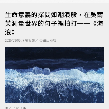
生命意義的探問如潮浪般，在吳爾
芙測量世界的句子裡拍打──《海
浪》
琅琅悅讀／ 麥田出版社
2025/03/09
圖／unsplash