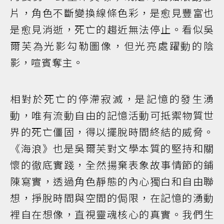
片，角色不斷變換線條色彩，是愈見豐富也
是愈見消逝，死亡的趨近無法停止。看似吳
爾芙為光影勾勒圖像，但光亮處躍動的陰
影，喧賓奪主。
相對於死亡的停滯寂滅，是記憶的發生湧
動，唯有流動自由的記憶活動可抵禦物質世
界的死亡僵固，得以擺脫時間終結的威脅。
《海浪》也是吳爾芙對文學本質的堅持和關
懷的徹底實踐，全然揚棄表象故事情節的鋪
陳寫實，透過角色靜態的內心獨白和自由聯
想，掙脫時間與空間的侷限，在記憶的湧動
裡自在想像，直視靈魂核心的真實。我們生