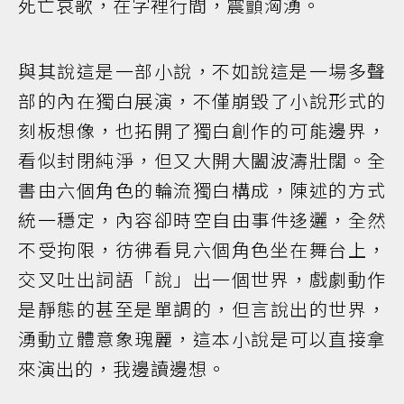
死亡哀歌，在字裡行間，震顫洶湧。
與其說這是一部小說，不如說這是一場多聲
部的內在獨白展演，不僅崩毀了小說形式的
刻板想像，也拓開了獨白創作的可能邊界，
看似封閉純淨，但又大開大闔波濤壯闊。全
書由六個角色的輪流獨白構成，陳述的方式
統一穩定，內容卻時空自由事件迻邐，全然
不受拘限，彷彿看見六個角色坐在舞台上，
交叉吐出詞語「說」出一個世界，戲劇動作
是靜態的甚至是單調的，但言說出的世界，
湧動立體意象瑰麗，這本小說是可以直接拿
來演出的，我邊讀邊想。