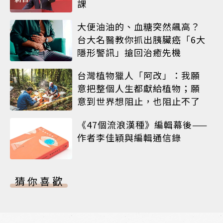
課
大便油油的、血糖突然飆高？
台大名醫教你抓出胰臟癌「6大
隱形警訊」搶回治癒先機
台灣植物獵人「阿改」：我願
意把整個人生都獻給植物；願
意到世界想阻止，也阻止不了
《47個流浪漢種》編輯幕後——
作者李佳穎與編輯通信錄
猜你喜歡