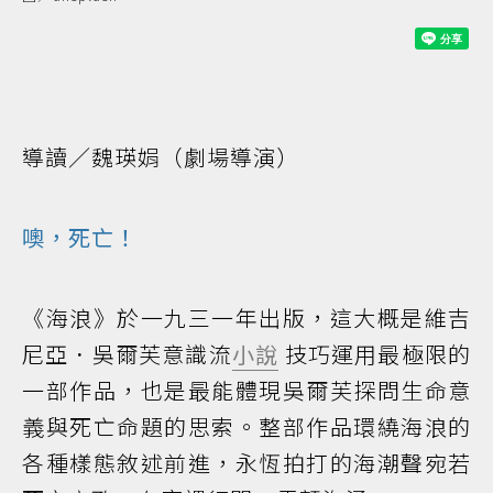
導讀／魏瑛娟（劇場導演）
噢，死亡！
《海浪》於一九三一年出版，這大概是維吉
尼亞．吳爾芙意識流
小說
技巧運用最極限的
一部作品，也是最能體現吳爾芙探問生命意
義與死亡命題的思索。整部作品環繞海浪的
各種樣態敘述前進，永恆拍打的海潮聲宛若