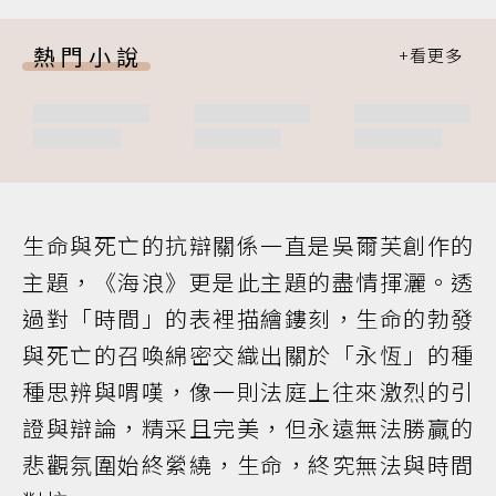
熱門小說
生命與死亡的抗辯關係一直是吳爾芙創作的
主題，《海浪》更是此主題的盡情揮灑。透
過對「時間」的表裡描繪鏤刻，生命的勃發
與死亡的召喚綿密交織出關於「永恆」的種
種思辨與喟嘆，像一則法庭上往來激烈的引
證與辯論，精采且完美，但永遠無法勝贏的
悲觀氛圍始終縈繞，生命，終究無法與時間