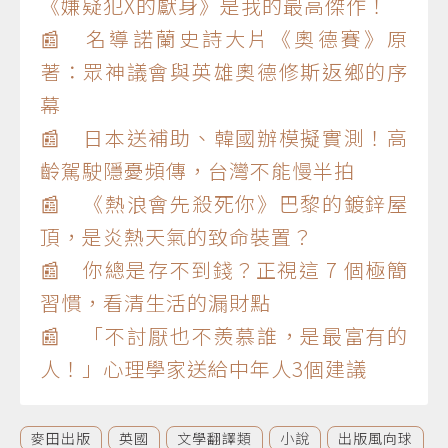
《嫌疑犯X的獻身》是我的最高傑作！
📰 名導諾蘭史詩大片《奧德賽》原
著：眾神議會與英雄奧德修斯返鄉的序
幕
📰 日本送補助、韓國辦模擬實測！高
齡駕駛隱憂頻傳，台灣不能慢半拍
📰 《熱浪會先殺死你》巴黎的鍍鋅屋
頂，是炎熱天氣的致命裝置？
📰 你總是存不到錢？正視這 7 個極簡
習慣，看清生活的漏財點
📰 「不討厭也不羨慕誰，是最富有的
人！」心理學家送給中年人3個建議
麥田出版
英國
文學翻譯類
小說
出版風向球