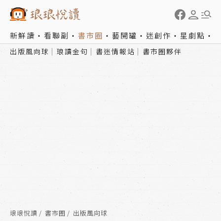
新鮮讀
看聯副
書市圈
藝開罐
迷創作
星劇點
出版風向球
琅讀金句
書迷情報站
書市圈夥伴
琅琅悅讀
書市圈
出版風向球