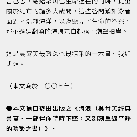
言己志，總結眾角色生命過往的同時，提出
關於死亡的諸多大哉問，這些答問猶如泳者
面對著浩瀚海洋，以為聽見了生命的答案，
那不過是翻湧的海浪兀自起落，潮聲拍岸。
這是吳爾芙最艱深也最精采的一本書。我如
斯想。
（本文寫於二〇〇七年）
●本文摘自麥田出版之《海浪（吳爾芙經典
書寫‧一部伴你時時下墜，又刻刻重返平靜
的陰翳之書）》。