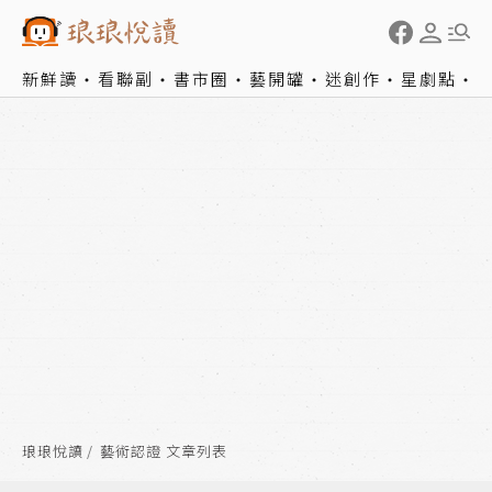
新鮮讀
看聯副
書市圈
藝開罐
迷創作
星劇點
琅琅悅讀
藝術認證 文章列表