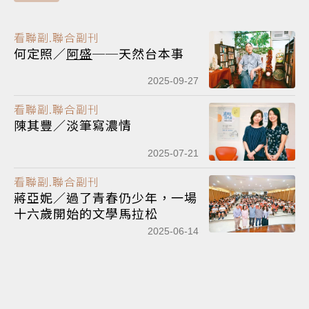
看聯副.聯合副刊
何定照／
阿盛
──天然台本事
2025-09-27
看聯副.聯合副刊
陳其豐／淡筆寫濃情
2025-07-21
看聯副.聯合副刊
蔣亞妮／過了青春仍少年，一場
十六歲開始的文學馬拉松
2025-06-14