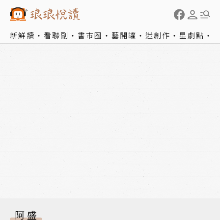
新鮮讀
看聯副
書市圈
藝開罐
迷創作
星劇點
阿盛