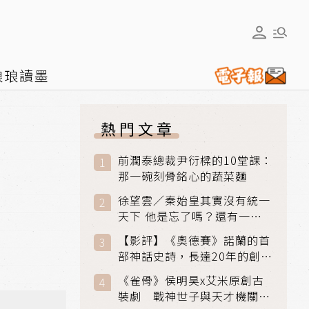
琅琅讀墨
熱門文章
前潤泰總裁尹衍樑的10堂課：
那一碗刻骨銘心的蔬菜麵
徐望雲／秦始皇其實沒有統一
天下 他是忘了嗎？還有一個
小國：衛國
【影評】《奧德賽》諾蘭的首
部神話史詩，長達20年的創傷
與贖罪之旅
《雀骨》侯明昊x艾米原創古
裝劇 戰神世子與天才機關師