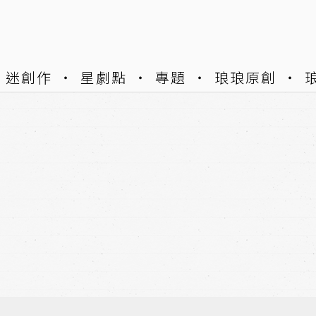
迷創作
星劇點
專題
琅琅原創