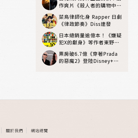
身》
作爽片《殺人者的購物中心
2》回歸，李棟旭復活、打
菜鳥律師化身 Rapper 日劇
戲再升級
《律政節奏》Diss連發
日本總銷量逾億本！《嫌疑
犯X的獻身》等作者東野圭
吾病逝 享壽68歲
票房破6.7億《穿著Prada
的惡魔2》登陸Disney+！
再現時尚魅力的職場教戰守
則
關於我們
網站總覽