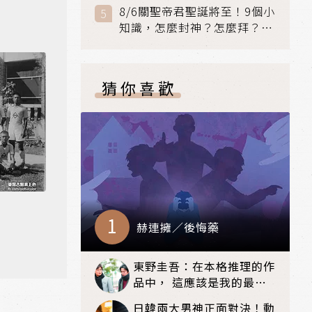
聯手攻克身世之謎
8/6關聖帝君聖誕將至！9個小
知識，怎麼封神？怎麼拜？該
拜哪個關帝？
猜你喜歡
赫連擁／後悔藥
東野圭吾：在本格推理的作
品中， 這應該是我的最高
傑作！——《嫌疑犯X的獻
日韓兩大男神正面對決！動