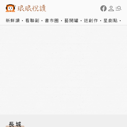
新鮮讀
看聯副
書市圈
藝開罐
迷創作
星劇點
長城