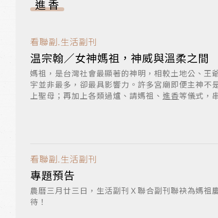
進香
看聯副.生活副刊
温宗翰／女神媽祖，神威與溫柔之間
媽祖，是台灣社會最顯著的神明，相較土地公、王
宇並非最多，卻最具影響力。許多宮廟即便主神不
上聖母；再加上各類過爐、請媽祖、
進香
等儀式，
祖...
看聯副.生活副刊
專題預告
農曆三月廿三日，生活副刊Ｘ聯合副刊聯袂為媽祖
待！