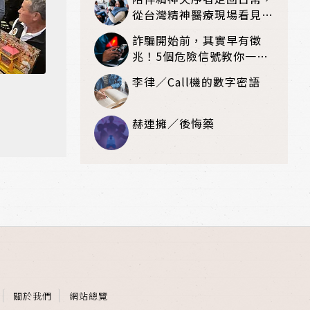
從台灣精神醫療現場看見復
元可能
詐騙開始前，其實早有徵
兆！5個危險信號教你一眼
識破
李律／Call機的數字密語
赫連擁／後悔藥
關於我們
網站總覽