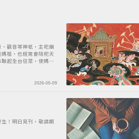
爺、觀音等神祇，主祀廟
是媽祖，也經常會陪祀天
串聯起全台信眾，使媽
2026-05-09
慶生！明日見刊，敬請期