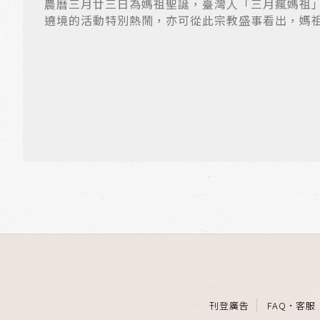
農曆三月廿三日為媽祖聖誕，臺灣人「三月瘋媽祖
遶境的活動特別熱鬧，亦可從此宗教盛事看出，媽
航...
刊登廣告
FAQ
·
客服