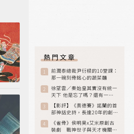
熱門文章
前潤泰總裁尹衍樑的10堂課：
那一碗刻骨銘心的蔬菜麵
徐望雲／秦始皇其實沒有統一
天下 他是忘了嗎？還有一個
小國：衛國
【影評】《奧德賽》諾蘭的首
部神話史詩，長達20年的創傷
與贖罪之旅
《雀骨》侯明昊x艾米原創古
裝劇 戰神世子與天才機關師