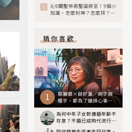
聯手攻克身世之謎
8/6關聖帝君聖誕將至！9個小
知識，怎麼封神？怎麼拜？該
拜哪個關帝？
猜你喜歡
鄭麗卿×薛好薰／網字與
種字，都為了鋪排心事
（下）
為何中年子女對適婚年齡不
在意？不婚已成時代流行和
趨勢？
陪伴精神失序者走回日常，