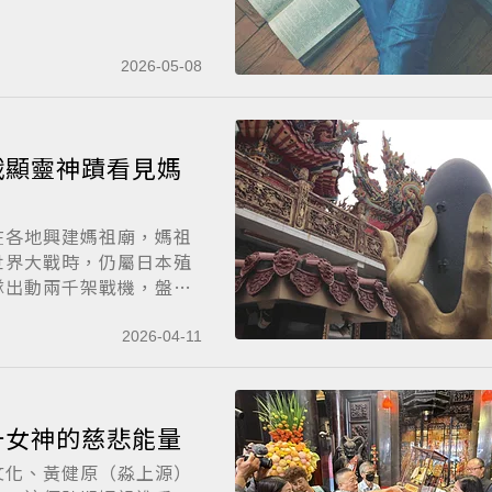
2026-05-08
戰顯靈神蹟看見媽
在各地興建媽祖廟，媽祖
世界大戰時，仍屬日本殖
隊出動兩千架戰機，盤
2026-04-11
一女神的慈悲能量
文化、黃健原（淼上源）