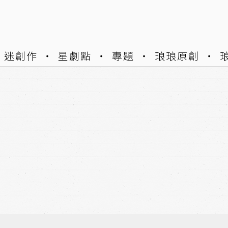
迷創作
星劇點
專題
琅琅原創