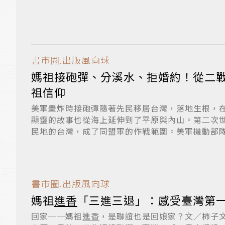
書市圈.出版風向球
媽祖接砲彈、分溪水、拒婚約！從二
祖信仰
美軍轟炸時接砲彈隨著先民移居台灣，落地生根，
顯靈的故事也從海上延伸到了平原與內山。第二次
民地的台灣，成了同盟軍的作戰範圍。美軍機動部
旋...
書市圈.出版風向球
媽祖
進香
「三進三退」：感受臺灣第
回家──媽祖
進香
，是聯誼也是回娘家？文／柿子