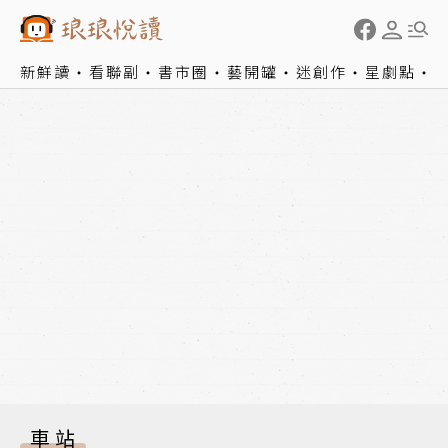
新鮮讀
看聯副
書市圈
藝開罐
迷創作
星劇點
車站