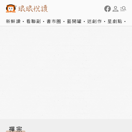
新鮮讀
看聯副
書市圈
藝開罐
迷創作
星劇點
禪宗