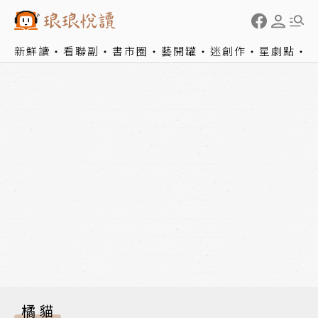
新鮮讀
看聯副
書市圈
藝開罐
迷創作
星劇點
橘貓