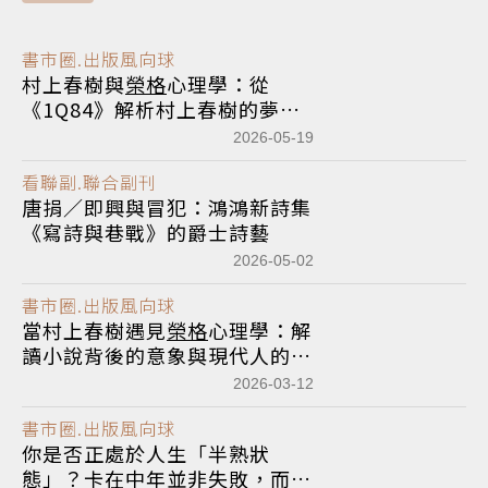
書市圈.出版風向球
村上春樹與
榮格
心理學：從
《1Q84》解析村上春樹的夢物
語
2026-05-19
看聯副.聯合副刊
唐捐／即興與冒犯：鴻鴻新詩集
《寫詩與巷戰》的爵士詩藝
2026-05-02
書市圈.出版風向球
當村上春樹遇見
榮格
心理學：解
讀小說背後的意象與現代人的內
心
2026-03-12
書市圈.出版風向球
你是否正處於人生「半熟狀
態」？卡在中年並非失敗，而是