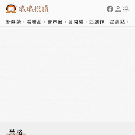
新鮮讀
看聯副
書市圈
藝開罐
迷創作
星劇點
榮格