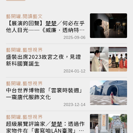
藝開罐.閱讀藝文
【展演的回聲】
楚楚
／何必在乎
他人目光──《威廉．透納特
展：崇高的迴響》觀後感
2025-09-06
藝開罐.藝想視界
盛裝出席2023故宮之夜，見證
新科國寶誕生
2024-01-12
藝開罐.藝想視界
中台世界博物館「雲裳時裝週」
一窺唐代服飾文化
2023-12-14
藝開罐.藝想視界
超級展覽評論家／
楚楚
：透過作
家物件在「書寫咱LÁN臺灣」與