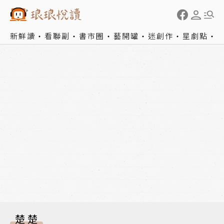
新鮮讀
看聯副
書市圈
藝開罐
迷創作
星劇點
楚楚