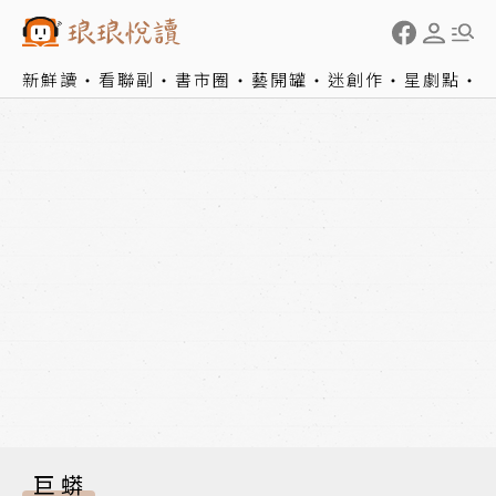
新鮮讀
看聯副
書市圈
藝開罐
迷創作
星劇點
巨蟒