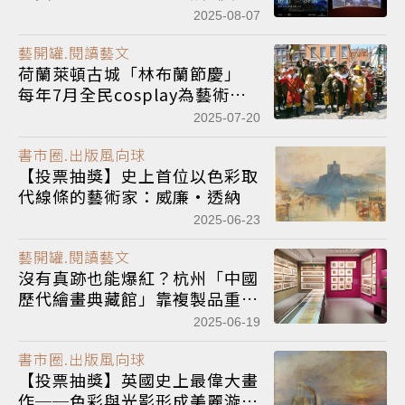
派光影藝術展》門票
2025-08-07
藝開罐.閱讀藝文
荷蘭萊頓古城「林布蘭節慶」
每年7月全民cosplay為藝術大
師慶生
2025-07-20
書市圈.出版風向球
【投票抽獎】史上首位以色彩取
代線條的藝術家：威廉·透納
2025-06-23
藝開罐.閱讀藝文
沒有真跡也能爆紅？杭州「中國
歷代繪畫典藏館」靠複製品重現
經典水墨之美
2025-06-19
書市圈.出版風向球
【投票抽獎】英國史上最偉大畫
作──色彩與光影形成美麗漩