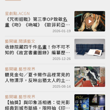
星劇點.ACGN
《咒術迴戰》第三季OP致敬
名
畫
《吻》《吶喊》《歐菲莉亞》
等藝術場景引熱議
2026-01-19
藝開罐.閱讀藝文
收錄院藏四千件
名畫
！你不可不
知的《故宮書畫圖錄》編纂歷史
及亮點
2025-12-26
藝開罐.藝想視界
聽見金句／夏卡爾作品裡常見的
人物漂浮，反映出猶太人的土地
渴望。
2025-08-14
藝開罐.藝想視界
【抽獎】與印象派相遇：從光影
經典到城市脈絡，限時抽《印象