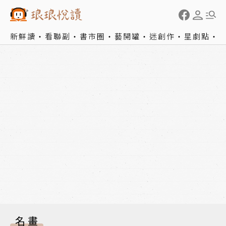
新鮮讀
看聯副
書市圈
藝開罐
迷創作
星劇點
名畫