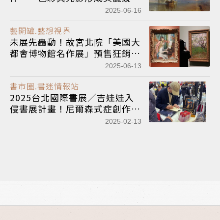
渦，烘托出藝術家悲天憫人的情
2025-06-16
懷
藝開罐.藝想視界
未展先轟動！故宮北院「美國大
都會博物館名作展」預售狂銷
10萬張 開箱5大展區
2025-06-13
書市圈.書迷情報站
2025台北國際書展／吉娃娃入
侵書展計畫！尼爾森式症創作分
享暨簽書會
2025-02-13