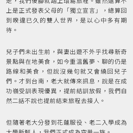
走，我們後腳就踏上環島旅程。雖然還算不
上是正式發表父母的「獨立宣言」，總算回
到暌違已久的雙人世界，是以心中多有期
待。
兒子們未出生前，與妻出遊不外乎找尋新奇
景點與在地美食，如今重溫舊夢、聊的仍是
路線和美食，但說沒幾句就又會繞回兒子
們。才到台南，老大就傳來訊息，說是在成
功嶺受訓表現優異，提前結訓放假，我們自
然二話不說也提前結束旅程去接人。
但隨著老大分發到花蓮服役、老二入學成為
大學新鮮人，我們正式成為空巢一族。