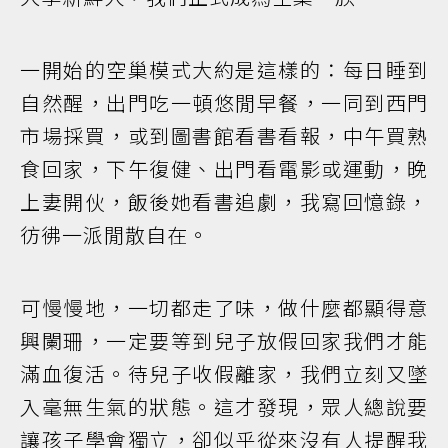
一開始的空巢模式大約是這樣的：每日睡到
自然醒，出門吃一頓悠閒早餐，一同到西門
市場採買，或到圖書館看書看報，中午買熟
食回家，下午復健、出門看電影或運動，晚
上妻開伙，飯後她看書追劇，我寫回憶錄，
彷彿一派閒散自在。
可慢慢地，一切都走了味，做什麼都顯得意
興闌珊，一定要等到兒子放假回家我們才能
滿血復活。待兒子收假離家，我們立刻又墜
入毫無生氣的狀態。這才發現，眾人總說要
讓孩子學會獨立，卻似乎從來沒有人提醒我