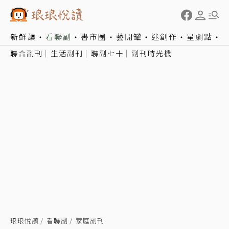
新鮮讀
看聯副
書市圈
藝開罐
迷創作
星劇點
聯合副刊
生活副刊
聯副七十
副刊時光機
琅琅悅讀
看聯副
家庭副刊