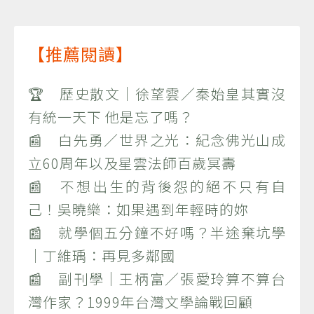
【推薦閱讀】
🏆 歷史散文｜徐望雲／秦始皇其實沒
有統一天下 他是忘了嗎？
📰 白先勇／世界之光：紀念佛光山成
立60周年以及星雲法師百歲冥壽
📰 不想出生的背後怨的絕不只有自
己！吳曉樂：如果遇到年輕時的妳
📰 就學個五分鐘不好嗎？半途棄坑學
｜丁維瑀：再見多鄰國
📰 副刊學｜王柄富／張愛玲算不算台
灣作家？1999年台灣文學論戰回顧