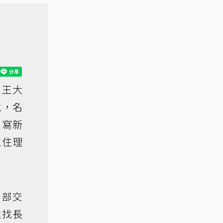
。王大
說，名
、寫新
扛住理
內部交
處找長