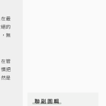
擺在最
欲絕的
窗，無
是在管
習慣把
仍然是
聯副圖輯