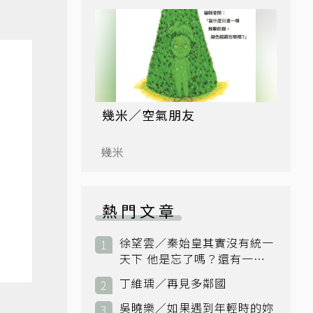
幾米／空氣朋友
幾米
熱門文章
徐望雲／秦始皇其實沒有統一
天下 他是忘了嗎？還有一個
小國：衛國
丁維瑀／再見多鄰國
吳曉樂／如果遇到年輕時的妳