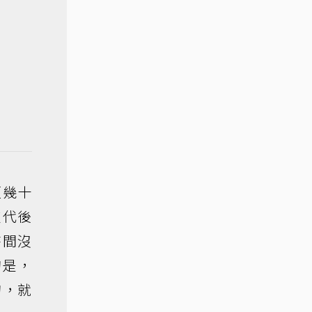
短幾十
交代後
時間沒
的是，
的，就