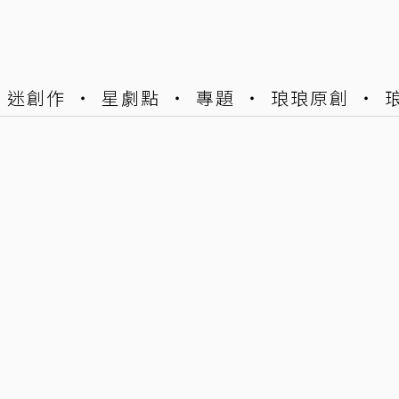
迷創作
星劇點
專題
琅琅原創