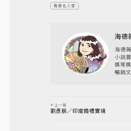
青春名人堂
海德
海德
小說
獎等獎
暢銷
上一篇
劉彥辰／印度婚禮實境