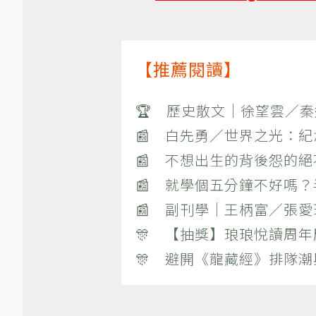
【推薦閱讀】
🏆 歷史散文｜徐望雲／
📰 白先勇／世界之光：
📰 不想出生的背後怨的
📰 就學個五分鐘不好嗎
📰 副刊學｜王柄富／張愛
🎊 【抽獎】琅琅悅讀周年
🎊 避開《龍藏經》排隊