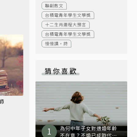
聯副散文
台積電青年學生文學獎
十二生肖運程大預言
台積電青年學生文學獎
慢慢讀，詩
猜你喜歡
師
為何中年子女對適婚年齡
不在意？不婚已成時代流