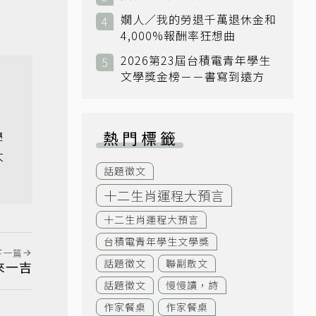
嫺人／我的勞退千萬退休金和
4,000%報酬率狂想曲
2026第23屆台積電青年學生
文學獎金榜－－書寫到遠方
，
熱門標籤
學
大
話題徵文
十二生肖運程大預言
十二生肖運程大預言
台積電青年學生文學獎
下一篇
話題徵文
聯副散文
來一吉
話題徵文
慢慢讀，詩
作家餐桌
作家餐桌