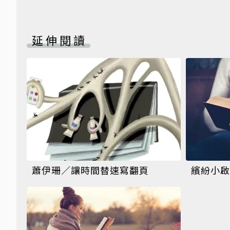
延伸閱讀
蕭伊珊／讓時間替速寫翻頁
繽紛小啟