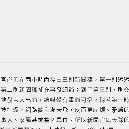
聞官必須在兩小時內發出三則新聞稿，第一則短
；第二則新聞稿補充事發細節；到了第三則，則
基地發言人出面，讓媒體有畫面可播。倘若第一
會被打爆，網路謠言滿天飛，反而更麻煩。矛盾
當事人、家屬甚或整個單位。所以新聞官每天踩