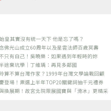
秦始皇其實沒有統一天下 他是忘了嗎？
紀念佛光山成立60周年以及星雲法師百歲冥壽
絕不只有自己！吳曉樂：如果遇到年輕時的妳
？半途棄坑學｜丁維瑀：再見多鄰國
玲算不算台灣作家？1999年台灣文學論戰回顧
慶登場！票選上半年TOP20關鍵詞抽千元禮券
潮與換展期！故宮北院限展國寶與「滑冰」更精采