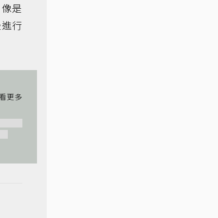
，像是
慢進行