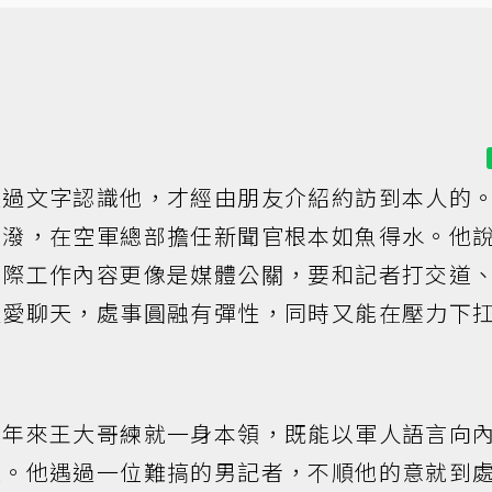
透過文字認識他，才經由朋友介紹約訪到本人的
活潑，在空軍總部擔任新聞官根本如魚得水。他
實際工作內容更像是媒體公關，要和記者打交道
種愛聊天，處事圓融有彈性，同時又能在壓力下
多年來王大哥練就一身本領，既能以軍人語言向
通。他遇過一位難搞的男記者，不順他的意就到