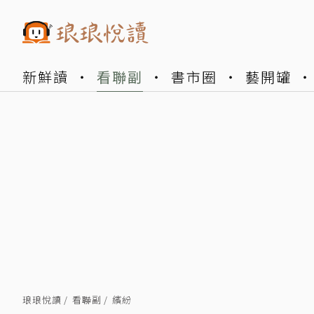
新鮮讀
看聯副
書市圈
藝開罐
琅琅悅讀
看聯副
繽紛