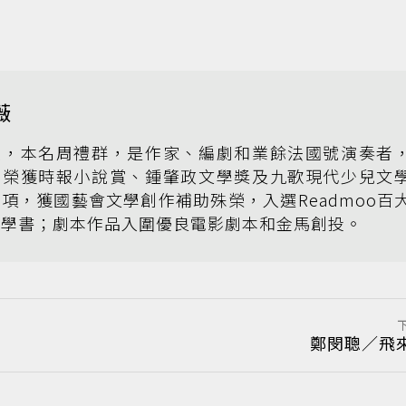
薇
薇，本名周禮群，是作家、編劇和業餘法國號演奏者
曾榮獲時報小說賞、鍾肇政文學獎及九歌現代少兒文
項，獲國藝會文學創作補助殊榮，入選Readmoo百
文學書；劇本作品入圍優良電影劇本和金馬創投。
鄭閔聰／飛