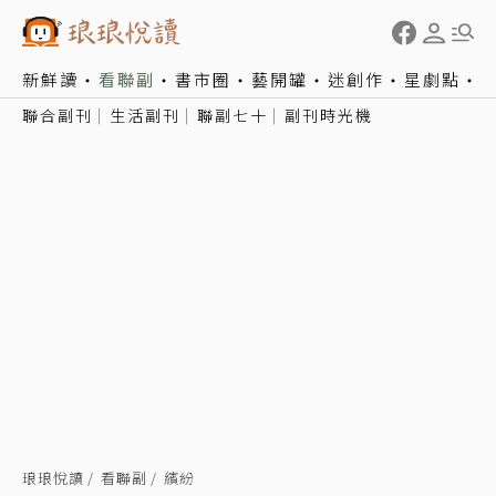
新鮮讀
看聯副
書市圈
藝開罐
迷創作
星劇點
聯合副刊
生活副刊
聯副七十
副刊時光機
琅琅悅讀
看聯副
繽紛