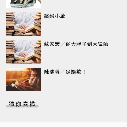
繽紛小啟
蘇家宏／從大胖子到大律師
陳瑞蓉／足媠欸！
猜你喜歡