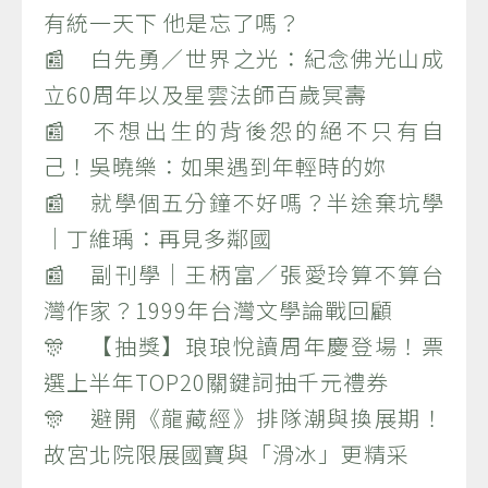
有統一天下 他是忘了嗎？
📰 白先勇／世界之光：紀念佛光山成
立60周年以及星雲法師百歲冥壽
📰 不想出生的背後怨的絕不只有自
己！吳曉樂：如果遇到年輕時的妳
📰 就學個五分鐘不好嗎？半途棄坑學
｜丁維瑀：再見多鄰國
📰 副刊學｜王柄富／張愛玲算不算台
灣作家？1999年台灣文學論戰回顧
🎊 【抽獎】琅琅悅讀周年慶登場！票
選上半年TOP20關鍵詞抽千元禮券
🎊 避開《龍藏經》排隊潮與換展期！
故宮北院限展國寶與「滑冰」更精采