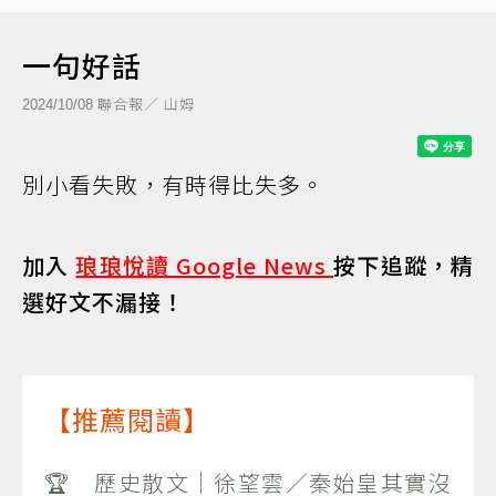
一句好話
聯合報／ 山姆
2024/10/08
別小看失敗，有時得比失多。
加入
琅琅悅讀 Google News
按下追蹤，精
選好文不漏接！
【推薦閱讀】
🏆 歷史散文｜徐望雲／秦始皇其實沒