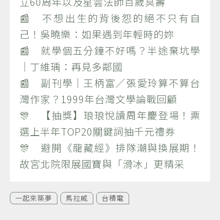
立60周年以及星雲法師百歲冥壽
📰 不想出生的背後怨的絕不只有自
己！吳曉樂：如果遇到年輕時的妳
📰 就學個五分鐘不好嗎？半途棄坑學
｜丁維瑀：再見多鄰國
📰 副刊學｜王柄富／張愛玲算不算台
灣作家？1999年台灣文學論戰回顧
🎊 【抽獎】琅琅悅讀周年慶登場！票
選上半年TOP20關鍵詞抽千元禮券
🎊 避開《龍藏經》排隊潮與換展期！
故宮北院限展國寶與「滑冰」更精采
一起來築夢
馬拉威
台積電