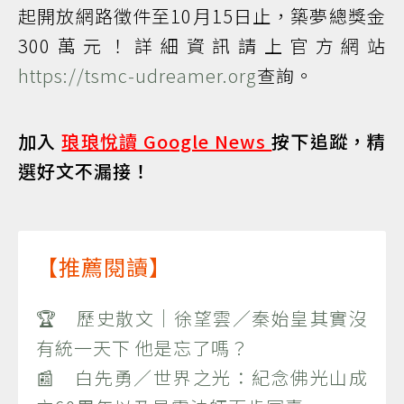
起開放網路徵件至10月15日止，築夢總獎金
300萬元！詳細資訊請上官方網站
https://tsmc-udreamer.org
查詢。
加入
琅琅悅讀 Google News
按下追蹤，精
選好文不漏接！
【推薦閱讀】
🏆 歷史散文｜徐望雲／秦始皇其實沒
有統一天下 他是忘了嗎？
📰 白先勇／世界之光：紀念佛光山成