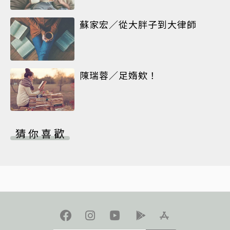
蘇家宏／從大胖子到大律師
陳瑞蓉／足媠欸！
猜你喜歡