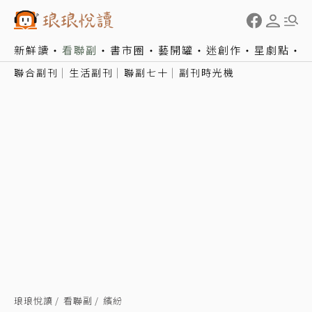
新鮮讀
看聯副
書市圈
藝開罐
迷創作
星劇點
聯合副刊
生活副刊
聯副七十
副刊時光機
琅琅悅讀
看聯副
繽紛