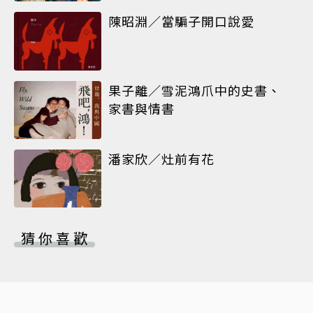
陳昭淵／當騙子開口說愛
果子離／雪泥鴻爪中的史書、
家書與情書
潘家欣／灶前有花
猜你喜歡