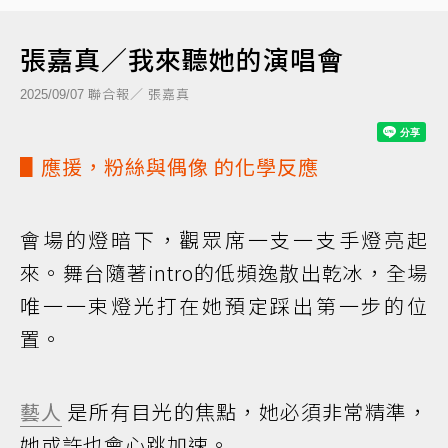
張嘉真／我來聽她的演唱會
聯合報／ 張嘉真
2025/09/07
▋應援，粉絲與
偶像
的化學反應
會場的燈暗下，觀眾席一支一支手燈亮起
來。舞台隨著intro的低頻逸散出乾冰，全場
唯一一束燈光打在她預定踩出第一步的位
置。
藝人
是所有目光的焦點，她必須非常精準，
她或許也會心跳加速。