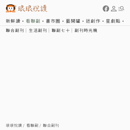
新鮮讀
看聯副
書市圈
藝開罐
迷創作
星劇點
聯合副刊
生活副刊
聯副七十
副刊時光機
琅琅悅讀
看聯副
聯合副刊