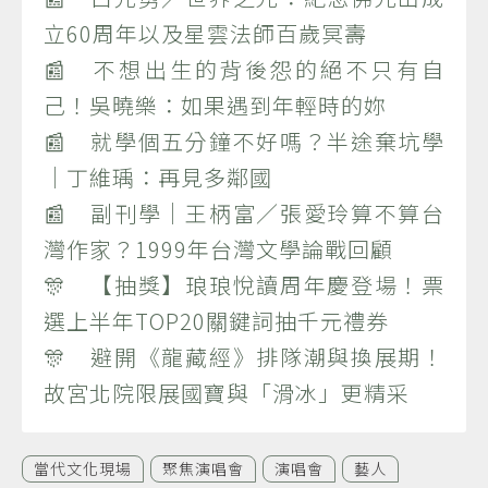
立60周年以及星雲法師百歲冥壽
📰 不想出生的背後怨的絕不只有自
己！吳曉樂：如果遇到年輕時的妳
📰 就學個五分鐘不好嗎？半途棄坑學
｜丁維瑀：再見多鄰國
📰 副刊學｜王柄富／張愛玲算不算台
灣作家？1999年台灣文學論戰回顧
🎊 【抽獎】琅琅悅讀周年慶登場！票
選上半年TOP20關鍵詞抽千元禮券
🎊 避開《龍藏經》排隊潮與換展期！
故宮北院限展國寶與「滑冰」更精采
當代文化現場
聚焦演唱會
演唱會
藝人