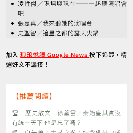
凌性傑／現場與現在──一起聽演唱會
吧
張嘉真／我來聽她的演唱會
史聖智／追星之都的露天火鍋
加入
琅琅悅讀 Google News
按下追蹤，精
選好文不漏接！
【推薦閱讀】
🏆 歷史散文｜徐望雲／秦始皇其實沒
有統一天下 他是忘了嗎？
📰 白先勇／世界之光：紀念佛光山成