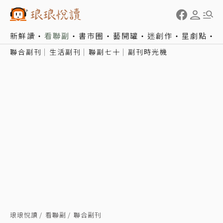
新鮮讀
看聯副
書市圈
藝開罐
迷創作
星劇點
聯合副刊
生活副刊
聯副七十
副刊時光機
琅琅悅讀
看聯副
聯合副刊