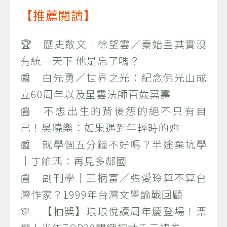
【推薦閱讀】
🏆 歷史散文｜徐望雲／秦始皇其實沒
有統一天下 他是忘了嗎？
📰 白先勇／世界之光：紀念佛光山成
立60周年以及星雲法師百歲冥壽
📰 不想出生的背後怨的絕不只有自
己！吳曉樂：如果遇到年輕時的妳
📰 就學個五分鐘不好嗎？半途棄坑學
｜丁維瑀：再見多鄰國
📰 副刊學｜王柄富／張愛玲算不算台
灣作家？1999年台灣文學論戰回顧
🎊 【抽獎】琅琅悅讀周年慶登場！票