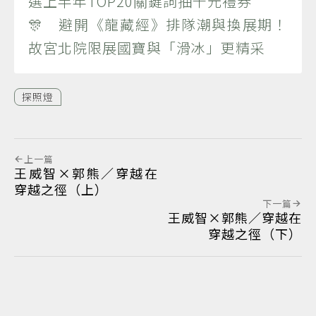
選上半年TOP20關鍵詞抽千元禮券
🎊 避開《龍藏經》排隊潮與換展期！
故宮北院限展國寶與「滑冰」更精采
探照燈
上一篇
王威智×郭熊／穿越在
穿越之徑（上）
下一篇
王威智×郭熊／穿越在
穿越之徑（下）