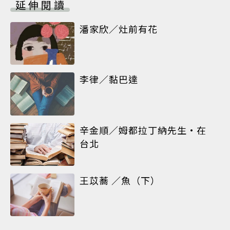
延伸閱讀
潘家欣／灶前有花
李律／黏巴達
辛金順／姆都拉丁納先生•在
台北
王苡蕎 ／魚（下）