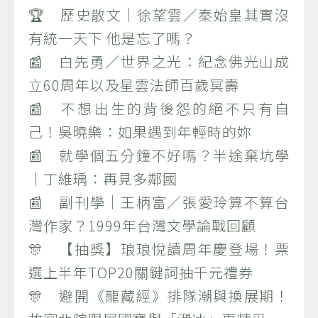
🏆 歷史散文｜徐望雲／秦始皇其實沒
有統一天下 他是忘了嗎？
📰 白先勇／世界之光：紀念佛光山成
立60周年以及星雲法師百歲冥壽
📰 不想出生的背後怨的絕不只有自
己！吳曉樂：如果遇到年輕時的妳
📰 就學個五分鐘不好嗎？半途棄坑學
｜丁維瑀：再見多鄰國
📰 副刊學｜王柄富／張愛玲算不算台
灣作家？1999年台灣文學論戰回顧
🎊 【抽獎】琅琅悅讀周年慶登場！票
選上半年TOP20關鍵詞抽千元禮券
🎊 避開《龍藏經》排隊潮與換展期！