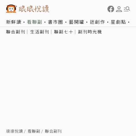
新鮮讀
看聯副
書市圈
藝開罐
迷創作
星劇點
聯合副刊
生活副刊
聯副七十
副刊時光機
琅琅悅讀
看聯副
聯合副刊