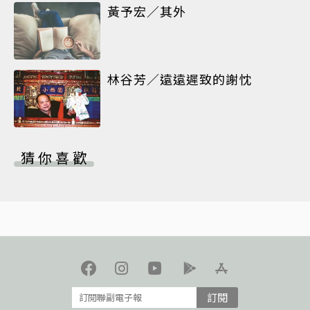
黃予宏／其外
林谷芳／遠遠遲致的謝忱
猜你喜歡
訂閱