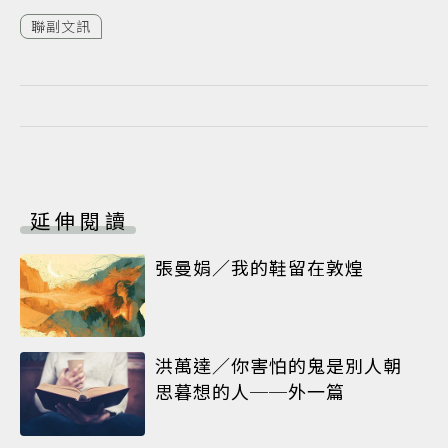
聯副文訊
延伸閱讀
張曼娟／我的鞋留在敦煌
洪萬達／你害怕的鬼是別人朝
思暮想的人──外一篇