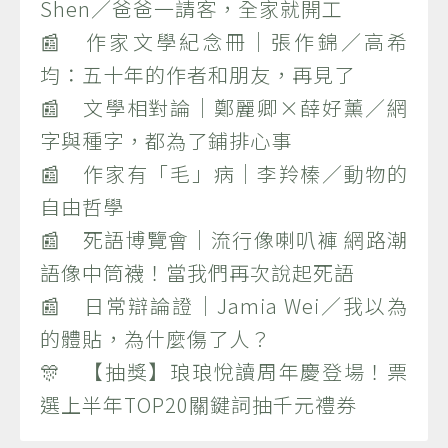
Shen／爸爸一請客，全家就開工
📰 作家文學紀念冊｜張作錦／高希
均：五十年的作者和朋友，再見了
📰 文學相對論｜鄭麗卿×薛好薰／網
字與種字，都為了鋪排心事
📰 作家有「毛」病｜李羚榛／動物的
自由哲學
📰 死語博覽會｜流行像喇叭褲 網路潮
語像中筒襪！當我們再次說起死語
📰 日常辯論證｜Jamia Wei／我以為
的體貼，為什麼傷了人？
🎊 【抽獎】琅琅悅讀周年慶登場！票
選上半年TOP20關鍵詞抽千元禮券