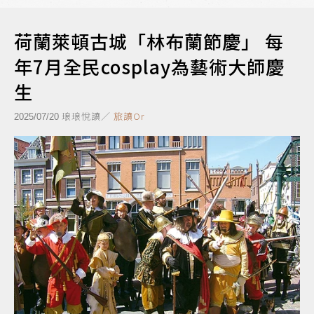
荷蘭萊頓古城「林布蘭節慶」 每
年7月全民cosplay為藝術大師慶
生
琅琅悅讀／
旅讀Or
2025/07/20