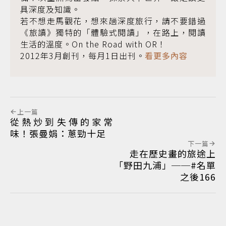
具深度及知識。
若不想走馬觀花，想來趟深度旅行，請不要錯過
《旅讀》獨特的「體驗式閱讀」，在路上，閱讀
生活的溫度。On the Road with OR！
2012年3月創刊，每月1日出刊。
看更多內容
上一篇
從熱炒到失傳的家常
味！張曼娟：蔥勁十足
下一篇
走在歷史畫的旅途上
「野田九浦」──#名單
之後166