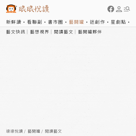
新鮮讀
看聯副
書市圈
藝開罐
迷創作
星劇點
藝文快訊
藝想視界
閱讀藝文
藝開罐夥伴
琅琅悅讀
藝開罐
閱讀藝文