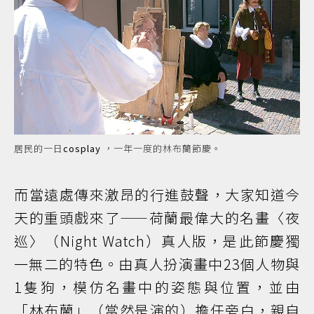
居民的一日
cosplay
，一年一度的林布蘭節慶。
而當遠處傳來激昂的行進鼓聲，大家知道今
天的重頭戲來了——荷蘭最偉大的名畫〈夜
巡〉（Night Watch）真人版，是此節慶獨
一無二的特色。由真人扮演畫中23個人物與
1隻狗，模仿名畫中的姿態與位置，並由
「林布蘭」（當然是演的）擔任旁白，親自