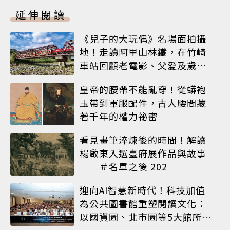
延伸閱讀
《兒子的大玩偶》名場面拍攝
地！走讀阿里山林鐵，在竹崎
車站回顧老電影、父愛及歲月
荏苒
皇帝的腰帶不能亂穿！從蟒袍
玉帶到軍服配件，古人腰間藏
著千年的權力祕密
看見畫筆淬煉後的時間！解讀
楊啟東入選臺府展作品與故事
──＃名單之後 202
迎向AI智慧新時代！科技加值
為公共圖書館重塑閱讀文化：
以國資圖、北市圖等5大館所為