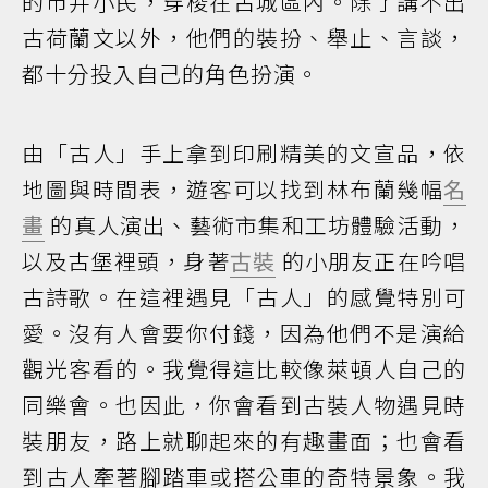
的市井小民，穿梭在古城區內。除了講不出
古荷蘭文以外，他們的裝扮、舉止、言談，
都十分投入自己的角色扮演。
由「古人」手上拿到印刷精美的文宣品，依
地圖與時間表，遊客可以找到林布蘭幾幅
名
畫
的真人演出、藝術市集和工坊體驗活動，
以及古堡裡頭，身著
古裝
的小朋友正在吟唱
古詩歌。在這裡遇見「古人」的感覺特別可
愛。沒有人會要你付錢，因為他們不是演給
觀光客看的。我覺得這比較像萊頓人自己的
同樂會。也因此，你會看到古裝人物遇見時
裝朋友，路上就聊起來的有趣畫面；也會看
到古人牽著腳踏車或搭公車的奇特景象。我