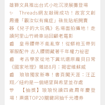
雄獅文具推出台式小吃沉浸展攤登場
✨ Threads網友敲碗成功！故宮文創
周邊「觀汝似有瘋症」硃批貼紙開賣
🧸《兒子的大玩偶》名場面拍攝地！走
讀阿里山竹崎車站回顧老電影
📰 皇帝腰帶不能亂穿！從蟒袍玉帶到
軍服配件 古人腰間藏著千年權力祕密
📰 考古學家從地下糞坑還原龐貝日常
《國家地理》雜誌8月：揭密維蘇威
📰 琅琅獨家新專！書頁闖天涯：汪正
翔／紐約是一個絕望與希望並存處
🎊 【抽獎】琅琅悅讀四歲周年慶登
場！票選TOP20關鍵詞抽千元禮券