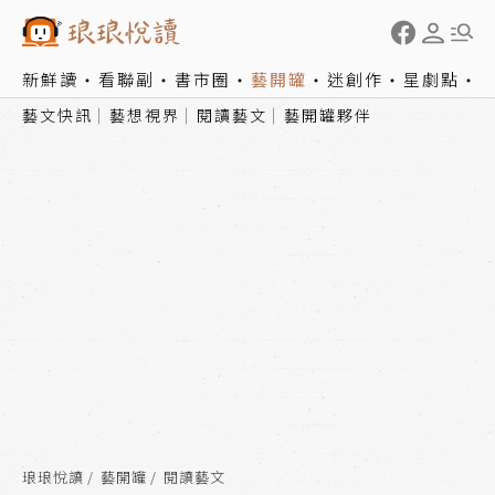
新鮮讀
看聯副
書市圈
藝開罐
迷創作
星劇點
藝文快訊
藝想視界
閱讀藝文
藝開罐夥伴
琅琅悅讀
藝開罐
閱讀藝文