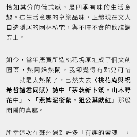
恰如其分的儀式感，是四季有味的生活意
趣。這生活意趣的享樂品味，正體現在文人
自造隱居的園林私宅，與不時不食的飲膳講
究上。
如今，當年唐寅所造桃花塢原址成了個文創
園區，熱鬧歸熱鬧，我卻覺得有點兒可惜
──就是太熱鬧了，已然失去
〈桃花庵與祝
希哲諸君同賦〉詩中「茅茨新卜筑，山木野
花中」、「燕婢泥銜紫，狙公葉獻紅」
那般
閒隱的真趣。
所幸這次在蘇州遇到許多「有趣的靈魂」，