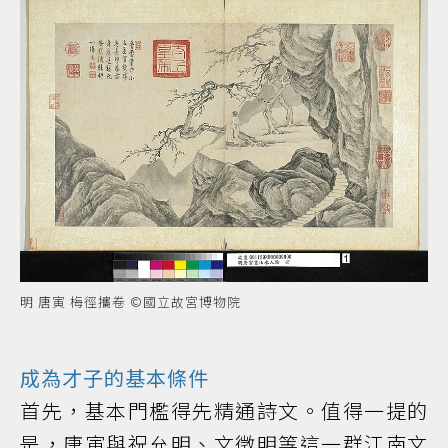
明 唐寅 梅徑攜卷 ©國立故宮博物院
成為才子的基本條件
首先，基本門檻得先精通詩文。值得一提的
是，唐寅與祝允明、文徵明等這一群江南文