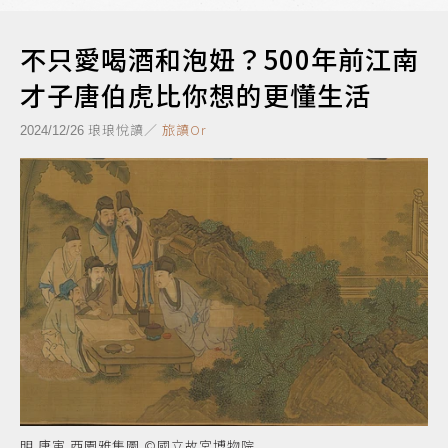
不只愛喝酒和泡妞？500年前江南
才子唐伯虎比你想的更懂生活
琅琅悅讀／
旅讀Or
2024/12/26
明 唐寅 西園雅集圖 ©國立故宮博物院