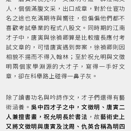
人，個個滿腹文采，出口成章，對於仕宦功
名之途也充滿期待與嚮往，但偏偏他們都不
喜歡考試舉業的程式八股文。同時期的江南
才子中，唐寅與徐禎卿算是比較擅長應付考
試文章的，可惜唐寅遇到弊案，徐禎卿則因
相貌不揚而不得入翰林；至於祝允明與文徵
明兩個家學淵源的大才子，寫得一手好文
章，卻在科舉路上碰得一鼻子灰。
除了讀書功名與吟詩作文，才子們還得有藝
術涵養。
吳中四才子之中，文徵明、唐寅二
人兼擅書畫，祝允明長於書法
，故
藝術史上
又將文徵明與唐寅及沈周、仇英合稱為明四