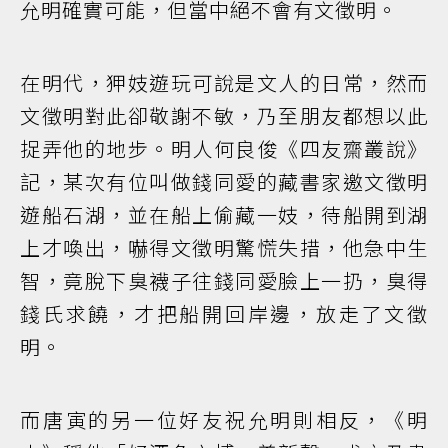
允明確實可能，但當中絕不會有文徵明。
在明代，狎妓遊玩可說是文人的日常，然而
文徵明對此卻敬謝不敏，乃至朋友都想以此
捉弄他的地步。明人何良俊《四友齋叢說》
記，某次有位叫做錢同愛的藏書家邀文徵明
遊船石湖，並在船上偷藏一妓，待船開到湖
上才喚出，嚇得文徵明驚慌失措，他急中生
智，竟脫下臭襪子往錢同愛臉上一扔，臭得
錢氏求饒，才把船開回岸邊，放走了文徵
明。
而唐寅的另一位好友祝允明則相反，《明