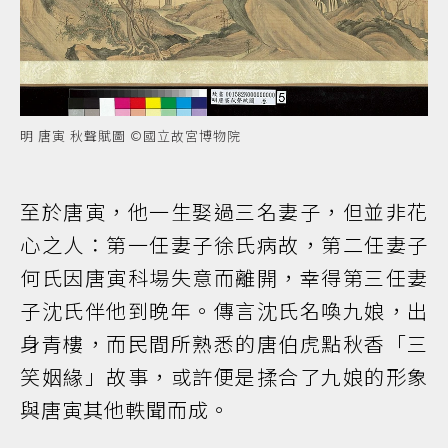
明 唐寅 秋聲賦圖 ©國立故宮博物院
至於唐寅，他一生娶過三名妻子，但並非花
心之人：第一任妻子徐氏病故，第二任妻子
何氏因唐寅科場失意而離開，幸得第三任妻
子沈氏伴他到晚年。傳言沈氏名喚九娘，出
身青樓，而民間所熟悉的唐伯虎點秋香「三
笑姻緣」故事，或許便是揉合了九娘的形象
與唐寅其他軼聞而成。