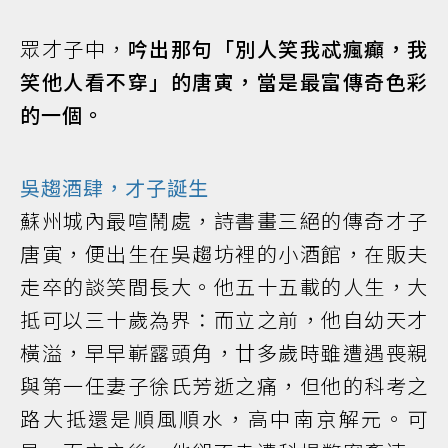
眾才子中，
吟出那句「別人笑我忒瘋癲，我
笑他人看不穿」的唐寅，當是最富傳奇色彩
的一個。
吳趨酒肆，才子誕生
蘇州城內最喧鬧處，詩書畫三絕的傳奇才子
唐寅，便出生在吳趨坊裡的小酒館，在販夫
走卒的談笑間長大。他五十五載的人生，大
抵可以三十歲為界：而立之前，他自幼天才
橫溢，早早嶄露頭角，廿多歲時雖遭遇喪親
與第一任妻子徐氏芳逝之痛，但他的科考之
路大抵還是順風順水，高中南京解元。可