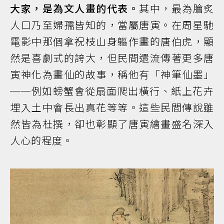
大家，是為文人畫的代表。
其中，最為膾炙
人口乃至婦孺皆知的，當屬唐寅。在周星馳
電影中那個拿祝枝山身軀作畫的唐伯虎，顯
然是喜劇式的誇大，但民間還流傳著更多唐
寅神化為畫仙的故事，稱他有「神筆仙墨」
──例如螃蟹會從扇面爬出橫行、紙上花卉
埋入土中會長出真花等等。這些民間傳說雖
然皆為杜撰，卻也彰顯了唐寅繪畫盛名深入
人心的程度。