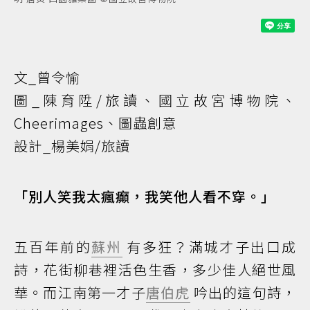
文_曾令愉
圖_陳育陞/旅讀、國立故宮博物院、
Cheerimages、圖蟲創意
設計_楊美娟/旅讀
「別人笑我太瘋癲，我笑他人看不穿。」
五百年前的
蘇州
有多狂？滿城才子出口成
詩，花街柳巷裡活色生香，多少佳人絕世風
華。而江南第一才子
唐伯虎
吟出的這句詩，