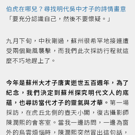
伯虎在哪兒？尋找明代吳中才子的詩情畫意
「要充分認識自己，然後不要懷疑。」
九月下旬，中秋剛過，蘇州很希罕地接連遭
受兩個颱風襲擊，而我們此次採訪行程就這
麼不巧地趕上了。
今年是蘇州大才子唐寅逝世五百週年，為了
紀念，我們決定到蘇州探究明代文人的底
蘊，也尋訪當代才子的靈氣與才華。
第一場
採訪，在虎丘北側的壺天小閣，復古攝影師
陳潤熙的會客室。當我一邊訪問，一邊為窗
外的烏雲煩惱時，陳潤熙突然冒出這句話，