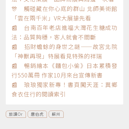
🎊 觸碰藏在你心底的群山 北師美術館
「雲在兩千米」VR大展搶先看
📰 台南百年老店進福大灣花生糖成功
法：品質夠穩，客人就會不間斷
📰 招財蟾蜍的身世之謎——故宮北院
「神獸再現」特展看見特殊的祥瑞
📰 暢銷繪本《麵包小偷》日本累積發
行550萬冊 作家10月來台宣傳新書
📰 琅琅獨家新專！書頁闖天涯：異鄉
食衣住行的閱讀索引
旅讀Or
唐伯虎
蘇州