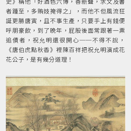
史》稱他「好酒色六博，善新聲，求文及書
者踵至，多賄妓掩得之」，而他不但風流狂
誕更勝唐寅，且不事生產，只要手上有錢便
呼朋豪飲，到了晚年，屁股後面常跟著一票
追債者，祝允明還很開心──不得不說，
《唐伯虎點秋香》裡陳百祥把祝允明演成花
花公子，是有幾分道理！