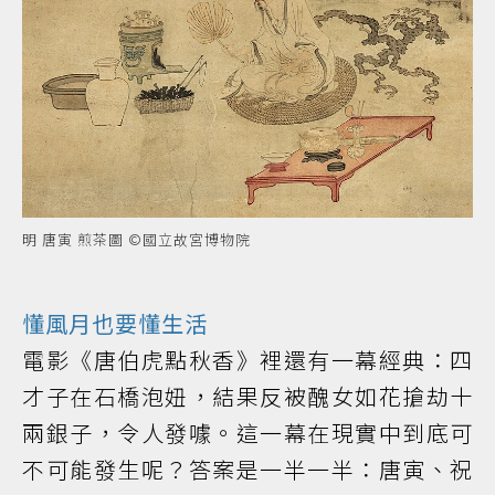
明 唐寅 煎茶圖 ©國立故宮博物院
懂風月也要懂生活
電影《唐伯虎點秋香》裡還有一幕經典：四
才子在石橋泡妞，結果反被醜女如花搶劫十
兩銀子，令人發噱。這一幕在現實中到底可
不可能發生呢？答案是一半一半：唐寅、祝