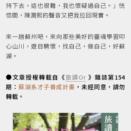
持下去，這也很難，我也懷疑過自己。」恍
惚間，陳潤熙的聲音又把我拉回現實。
來一趟蘇州吧，來向那些美好的靈魂學習叩
心山川，遊目騁懷，找自己，做自己，好蘇
湖。
●文章授權轉載自《
旅讀Or
》雜誌第154
期：
蘇湖系才子養成計畫
，未經同意，請勿
轉載。