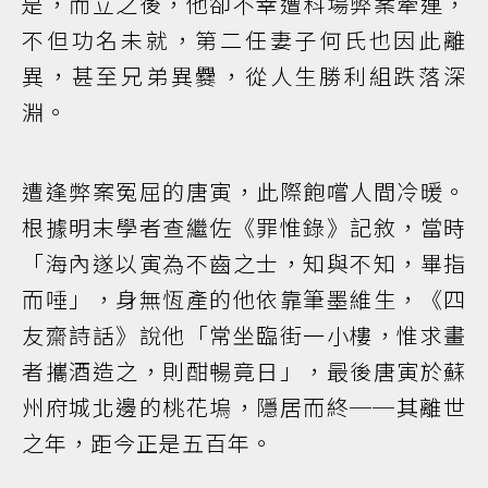
是，而立之後，他卻不幸遭科場弊案牽連，
不但功名未就，第二任妻子何氏也因此離
異，甚至兄弟異爨，從人生勝利組跌落深
淵。
遭逢弊案冤屈的唐寅，此際飽嚐人間冷暖。
根據明末學者查繼佐《罪惟錄》記敘，當時
「海內遂以寅為不齒之士，知與不知，畢指
而唾」，身無恆產的他依靠筆墨維生，《四
友齋詩話》說他「常坐臨街一小樓，惟求畫
者攜酒造之，則酣暢竟日」，最後唐寅於蘇
州府城北邊的桃花塢，隱居而終──其離世
之年，距今正是五百年。