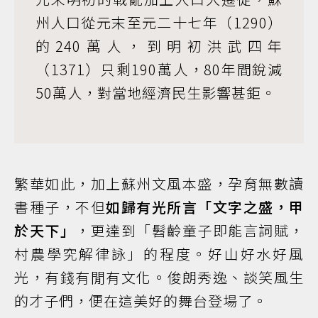
州人口從元末至元二十七年（1290）
的240萬人，到明初洪武四年
（1371）只剩190萬人，80年間銳減
50萬人，對當地經濟民生影響甚鉅。
繁華如此，加上蘇州文風本盛，孕育無數讀
書種子，不但
如歸有光所言「文字之盛，甲
於天下」
，更達到「髫齡童子即能言詞賦，
村農學究解律詠」的程度。好山好水好風
光，有錢有閒有文化。俊朗秀逸、談笑風生
的才子們，便在這美好的舞台登場了。