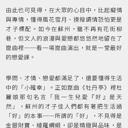
由此也可見得，在大眾的心目中，比起癡情
與專情，懂得風花雪月、撩撥調情恐怕更是
才子標配。如今在蘇州，雖不再有花街柳
巷，但文人的浪漫與愛戀都悠悠然地留在了
崑曲裡──看一場崑曲演出，就是一堂最好
的戀愛課。
學問、才情、戀愛都滿足了，還要懂得生活
中的「小確幸」。正如崑曲《牡丹亭》裡杜
麗娘那句名言「我一生兒愛『好』是天
然」，蘇州的才子佳人們都有著把生活過
「好」的本事──所謂的「好」，不見得是
金銀財寶、綾羅綢緞，卻是精緻與品味，是