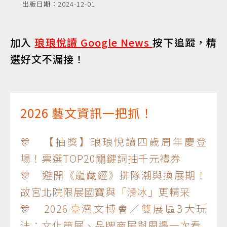
出版日期：2024-12-01
加入
琅琅悅讀 Google News
按下追蹤，精
選好文不漏接！
2026 藝文資訊一把抓！
🎊 【抽獎】琅琅悅讀四歲周年慶登
場！票選TOP20關鍵詞抽千元禮券
🎊 避開《龍藏經》排隊潮與換展期！
故宮北院限展國寶與「滑冰」更精采
🎊 2026臺灣文博會／雙展區3大玩
法：文化策展、品牌商展與周邊一次看