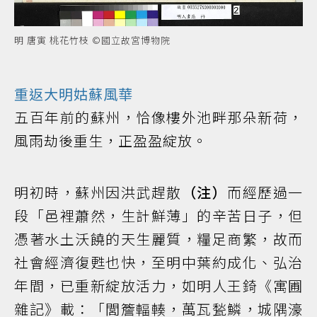
明 唐寅 桃花竹枝 ©國立故宮博物院
重返大明姑蘇風華
五百年前的蘇州，恰像樓外池畔那朵新荷，
風雨劫後重生，正盈盈綻放。
明初時，蘇州因洪武趕散
（注）
而經歷過一
段「邑裡蕭然，生計鮮薄」的辛苦日子，但
憑著水土沃饒的天生麗質，糧足商繁，故而
社會經濟復甦也快，至明中葉約成化、弘治
年間，已重新綻放活力，如明人王錡《寓圃
雜記》載：「閭簷輻輳，萬瓦甃鱗，城隅濠