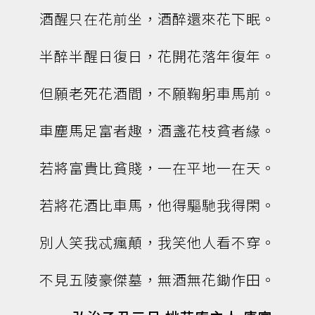
酒醒只在花前坐，酒醉還來花下眠。
半醉半醒日復日，花開花落年復年。
但願老死花酒間，不願鞠躬車馬前。
車塵馬足富者趣，酒盞花枝貧者緣。
若將富貴比貧賤，一在平地一在天。
若將花酒比車馬，他得驅馳我得閑。
別人笑我忒瘋顛，我笑他人看不穿。
不見五陵豪傑墓，無酒無花鋤作田。