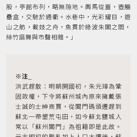
股，亭館布列，略無隙地。輿馬從蓋，壺觴
罍盒，交馳於通衢。水巷中，光彩耀目，遊
山之舫，載妓之舟，魚貫於綠波朱閣之間，
絲竹謳舞與市聲相雜。」
※注
_
洪武趕散：明朝開國初，朱元璋為鞏
固政權，下令將蘇州城內原來擁戴張
士誠的士紳商賈，從閶門碼頭遷趕到
蘇北一帶墾荒屯田，如今蘇北鹽城人
常以「蘇州閶門」為祖籍即是此故。
元末明初的戰亂加上人口大遷徙，蘇