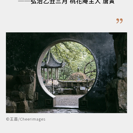
──弘治乙丑三月 桃花庵主人 唐寅
©王苗/Cheerimages