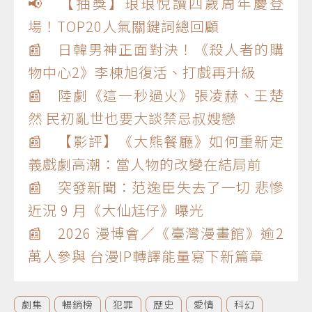
📢 【抽獎】琅琅悅讀四歲周年慶登
場！TOP20人氣關鍵詞總回顧
📰 日韓男神正面對決！《殺人者的購
物中心2》李棟旭復活、打戲再升級
📰 陸劇《這一秒過火》張凌赫、王楚
然 民初亂世也要大談禁忌叔嫂戀
📰 【影評】《大熊餐廳》如何重新定
義戲劇高潮：當人物的改變在結局前
📰 突發新聞：范逸臣失去了一切 悲慘
近況 9 月《大仙尪仔》曝光
📰 2026 漫博會／《臺灣漫畫館》逾2
萬人參與 台漫IP轉譯能量寫下新篇章
劇集
暢銷榜
犯罪
歷史
愛情
科幻