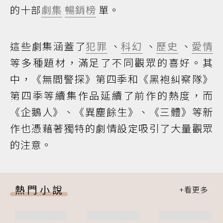
的十部
劇集
暢銷榜
單。
這些劇集涵蓋了
犯罪
、
科幻
、
歷史
、
愛情
等多種題材，滿足了不同觀眾的喜好。其
中，《無間警探》第四季和《黑袍糾察隊》
第四季等續集作品延續了前作的熱度，而
《企鵝人》、《異塵餘生》、《三體》等新
作也憑藉著獨特的劇情設定吸引了大量觀眾
的注意。
熱門小說