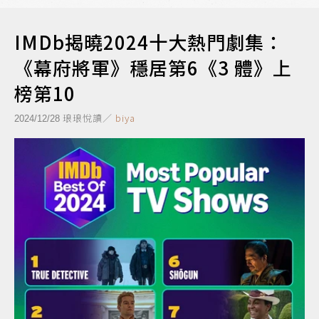
IMDb揭曉2024十大熱門劇集：
《幕府將軍》穩居第6《3 體》上
榜第10
琅琅悅讀／
biya
2024/12/28