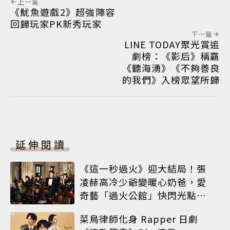
上一篇
《魷魚遊戲2》超強陣容
回歸玩家PK新秀玩家
下一篇
LINE TODAY聚光賞追
劇榜：《影后》稱霸
《聽海湧》《不夠善良
的我們》入榜眾望所歸
延伸閱讀
《這一秒過火》迎大結局！張
凌赫高冷少爺變暖心奶爸，愛
奇藝「過火公館」快閃光點台
北
菜鳥律師化身 Rapper 日劇