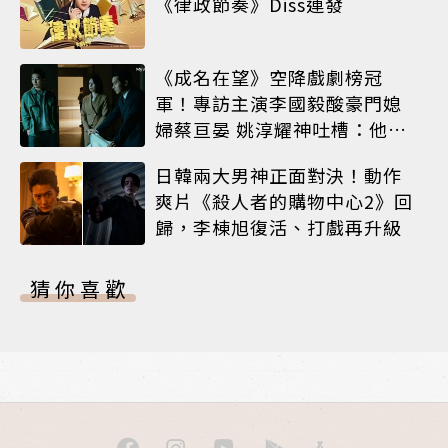
《律政節奏》Diss連發
《成名在望》空降戲劇榜冠
軍！專訪主演李國毅酸豪門媳
婦蔡亘晏 姚淳耀神吐槽：他永
遠升不了官
日韓兩大男神正面對決！動作
爽片《殺人者的購物中心2》回
歸，李棟旭復活、打戲再升級
猜你喜歡