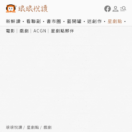
新鮮讀
看聯副
書市圈
藝開罐
迷創作
星劇點
電影
戲劇
ACGN
星劇點夥伴
琅琅悅讀
星劇點
戲劇