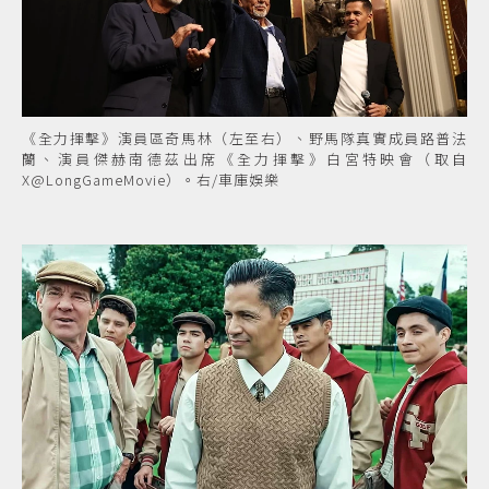
《全力揮擊》演員區奇馬林（左至右）、野馬隊真實成員路普法
蘭、演員傑赫南德茲出席《全力揮擊》白宮特映會（取自
X@LongGameMovie）。右/車庫娛樂