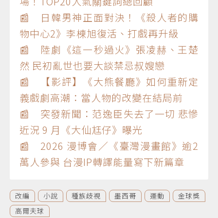
場！TOP20人氣關鍵詞總回顧
📰 日韓男神正面對決！《殺人者的購
物中心2》李棟旭復活、打戲再升級
📰 陸劇《這一秒過火》張凌赫、王楚
然 民初亂世也要大談禁忌叔嫂戀
📰 【影評】《大熊餐廳》如何重新定
義戲劇高潮：當人物的改變在結局前
📰 突發新聞：范逸臣失去了一切 悲慘
近況 9 月《大仙尪仔》曝光
📰 2026 漫博會／《臺灣漫畫館》逾2
萬人參與 台漫IP轉譯能量寫下新篇章
改編
小說
種族歧視
墨西哥
運動
金球獎
高爾夫球