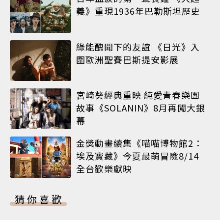
義》重現1936年巴勒斯坦歷史
綠能醜聞下的友誼 《日光》入
圍歐洲聖賽巴斯提安影展
宮崎葵經典重映 純愛青春樂團
故事《SOLANIN》8月再闖大銀
幕
金獎動畫續集《喵喵博物館2：
埃及寶藏》今夏最萌冒險8/14
全台歡樂獻映
猜你喜歡