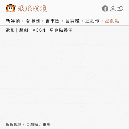
新鮮讀
看聯副
書市圈
藝開罐
迷創作
星劇點
電影
戲劇
ACGN
星劇點夥伴
琅琅悅讀
星劇點
電影