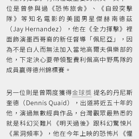
位是曾參與過《恐怖旅舍》、《自殺突擊
隊》等知名電影的美國男星傑赫南德茲
（Jay Hernandez），他在《全力揮擊》裡
面飾演墨西哥裔的新任督導「佩尼亞」，因
為不是白人而無法加入當地高爾夫俱樂部的
他，下定決心要帶領聖費利佩高中野馬隊的
成員贏得德州錦標賽。
另一位則是曾兩度獲得
金球獎
提名的丹尼斯
奎德（Dennis Quaid），出道將近五十年的
他，演過無數經典作品，台灣觀眾最熟悉的
就是科幻災難片《明天過後》跟科幻驚悚片
《黑洞頻率》，他在今年上映的恐怖片《懼