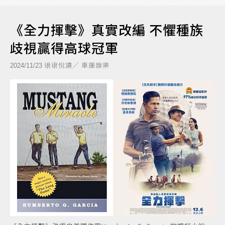
《全力揮擊》真實改編 不懼種族
歧視贏得高球冠軍
琅琅悅讀／ 車庫娛樂
2024/11/23