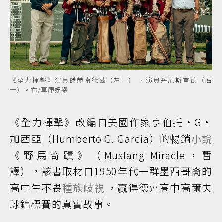
《全力揮擊》演員傑赫南德茲（左一） 、演員丹尼斯奎德（右
一）。右/車庫娛樂
《全力揮擊》改編自美國作家亨伯托•G•
加西亞（Humberto G. Garcia）的暢銷
小說
《野馬奇蹟》（Mustang Miracle，暫
譯），該書取材自1950年代一群墨西哥裔的
高中生不畏
種族歧視
，贏得德州高中高爾夫
球錦標賽的真實故事。