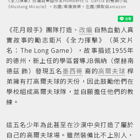
《全力揮擊》改編自美國作家Humberto G. Garcia 的暢銷小說
《Mustang Miracle》。右圖/車庫娛樂。左圖/擷取自amazon
《花月殺手》團隊打造、
改編
自熱血動人真
實故事的勵志鉅片《全力揮擊》（英文片
名：The Long Game），故事描述1955年
的德州，新上任的學區督導JB佩納（傑赫南
德茲 飾）發現五名
墨西哥
裔的
高爾夫球
桿
弟擁有打高爾夫球的天份，因此鼓勵他們在
學校組成高爾夫球隊，並自願擔任他們的教
練。
這五名少年為此甚至在沙漠中央打造了屬於
自己的高爾夫球場。雖然裝備比不上別人，