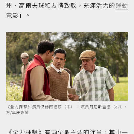
州、高爾夫球和友情致敬，充滿活力的
運動
電影」。
《全力揮擊》演員傑赫南德茲（中） 、演員丹尼斯奎德（右）。
右/車庫娛樂
《全力揮擊》有兩位最主要的演員，其中一