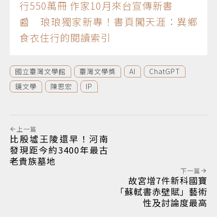
行550萬冊 作家10月來台宣傳新書
📰 琅琅獨家新專！書頁闖天涯：異鄉
食衣住行的閱讀索引
國立臺灣文學館
臺灣文學獎
AI
ChatGPT
鏡文學
陳思宏
IP
上一篇
比殷墟王陵還早！河南
發現距今約3400年最古
老貴族墓地
下一篇
故宮增7件新科國寶
「蘇軾書赤壁賦」藝術
性及討論度最高