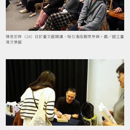
陳思宏昨（26）日於臺文館開講，吸引滿座觀眾參與。圖／國立臺
灣文學館