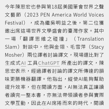
今年陳思宏也參與第18屆美國筆會世界之聲
文藝節（2023 PEN America World Voices
Festival），成為繼吳明益之後，第二位獲
邀出席這場世界文學盛會的臺灣作家。其中
一場「翻譯思維之碰撞」（Translation
Slam）對談中，他與金翎、毛雪萍（Stacy
Mosher）兩位譯者討論譯文，現場還比對了
生成式
AI
工具
ChatGPT
所產出的譯文，陳
思宏表示，經過譯者討論的譯文所傳達的韻
味更勝機器翻譯。他指出，縱使AI能夠幫助
提升效率，但在閱讀方面，AI無法真正讓讀
者讀完一整本書，亦無法帶領讀者參與實際
文學互動，因此在AI席捲而來的時代，閱讀