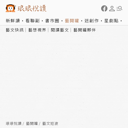
新鮮讀
看聯副
書市圈
藝開罐
迷創作
星劇點
藝文快訊
藝想視界
閱讀藝文
藝開罐夥伴
琅琅悅讀
藝開罐
藝文短波