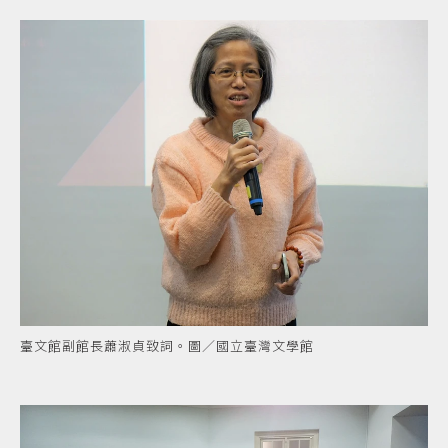
臺文館副館長蕭淑貞致詞。圖／國立臺灣文學館