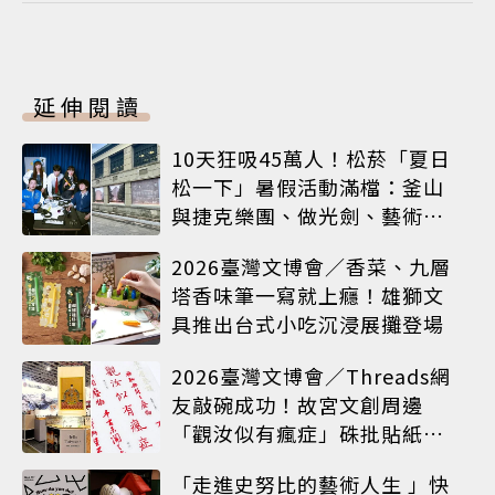
延伸閱讀
10天狂吸45萬人！松菸「夏日
松一下」暑假活動滿檔：釜山
與捷克樂團、做光劍、藝術窗
框等熱鬧登場
2026臺灣文博會／香菜、九層
塔香味筆一寫就上癮！雄獅文
具推出台式小吃沉浸展攤登場
2026臺灣文博會／Threads網
友敲碗成功！故宮文創周邊
「觀汝似有瘋症」硃批貼紙搶
先開賣
「走進史努比的藝術人生 」快