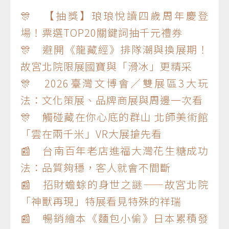
🎊 【抽獎】琅琅悅讀四歲周年慶登
場！票選TOP20關鍵詞抽千元禮券
🎊 避開《龍藏經》排隊潮與換展期！
故宮北院限展國寶與「滑冰」更精采
🎊 2026臺灣文博會／雙展區3大玩
法：文化策展、品牌商展與周邊一次看
🎊 觸碰藏在你心底的群山 北師美術館
「雲在兩千米」VR大展搶先看
📰 台南百年老店進福大灣花生糖成功
法：品質夠穩，客人就會不間斷
📰 招財蟾蜍的身世之謎——故宮北院
「神獸再現」特展看見特殊的祥瑞
📰 暢銷繪本《麵包小偷》日本累積發