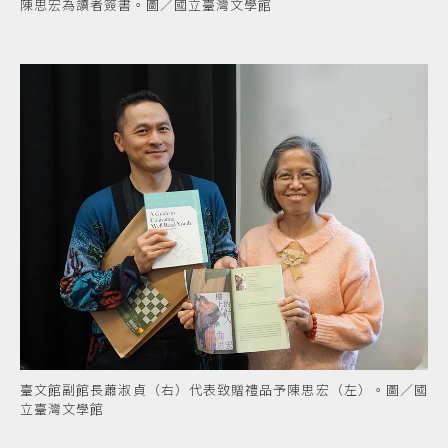
陳思宏為讀者簽書。圖／國立臺灣文學館
臺文館副館長蕭淑貞（右）代表致贈禮品予陳思宏（左）。圖／國
立臺灣文學館