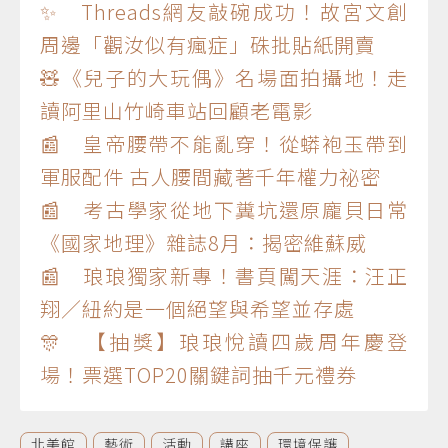
✨ Threads網友敲碗成功！故宮文創
周邊「觀汝似有瘋症」硃批貼紙開賣
🧸《兒子的大玩偶》名場面拍攝地！走
讀阿里山竹崎車站回顧老電影
📰 皇帝腰帶不能亂穿！從蟒袍玉帶到
軍服配件 古人腰間藏著千年權力祕密
📰 考古學家從地下糞坑還原龐貝日常
《國家地理》雜誌8月：揭密維蘇威
📰 琅琅獨家新專！書頁闖天涯：汪正
翔／紐約是一個絕望與希望並存處
🎊 【抽獎】琅琅悅讀四歲周年慶登
場！票選TOP20關鍵詞抽千元禮券
北美館
藝術
活動
講座
環境保護