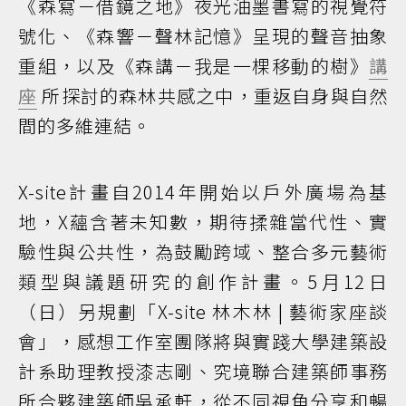
《森寫－借鏡之地》夜光油墨書寫的視覺符
號化、《森響－聲林記憶》呈現的聲音抽象
重組，以及《森講－我是一棵移動的樹》
講
座
所探討的森林共感之中，重返自身與自然
間的多維連結。
X-site計畫自2014年開始以戶外廣場為基
地，X蘊含著未知數，期待揉雜當代性、實
驗性與公共性，為鼓勵跨域、整合多元藝術
類型與議題研究的創作計畫。5月12日
（日）另規劃「X-site 林木林 | 藝術家座談
會」，感想工作室團隊將與實踐大學建築設
計系助理教授漆志剛、究境聯合建築師事務
所合夥建築師吳承軒，從不同視角分享和暢