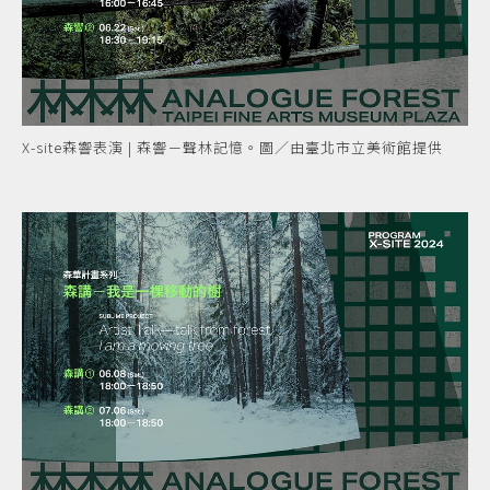
X-site森響表演 | 森響－聲林記憶。圖／由臺北市立美術館提供