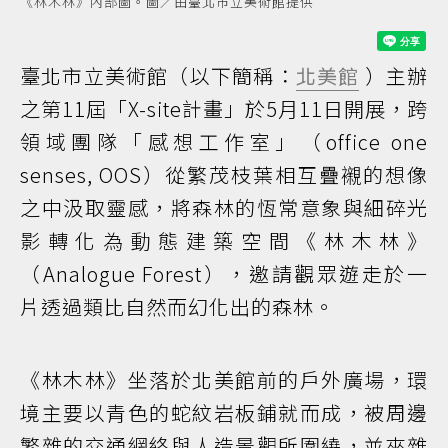
《林木林》內部圖。圖／由臺北市立美術館提供
臺北市立美術館（以下簡稱：
北美館
）主辦
之第11屆「X-site計畫」於5月11日開展，跨
領域團隊「感想工作室」（office one
senses, OOS）從繁茂枝葉相互疊襯的想像
之中汲取靈感，將森林的恆常意象與細碎光
影轉化為動態建築空間《林木林》
（Analogue Forest），邀請觀眾遊走於一
片透過類比自然而幻化出的森林。
《林木林》坐落於北美館前的戶外廣場，環
境主要以青色的蛇紋岩板鋪就而成，被周邊
繁雜的交通網絡與人造景觀所圍繞，並夾雜