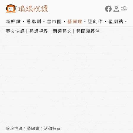
新鮮讀
看聯副
書市圈
藝開罐
迷創作
星劇點
藝文快訊
藝想視界
閱讀藝文
藝開罐夥伴
琅琅悅讀
藝開罐
活動特區