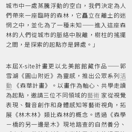
城市中一處蒸騰浮動的空白，我們決定為人
們帶來一座臨時的森林，它矗立在離土的迷
惘之中，並化為了一種未知——進入這座森
林的人們從城市的脈絡中脫離，樹柱的搖擺
之間，是探索的起點亦是歸處。」
本屆X-site計畫更以北美館館藏作品——郭
雪湖《圓山附近》為靈感，推出公眾系列
活
動
《森華計畫》。以畫作為軸心、共學走讀
為起點，邀請三位不同領域的
藝術
家從視覺
表現、聲音創作和身體感知等藝術視角，拓
展《林木林》類比森林的概念。透過《森學
－橋的另一邊是木》現地踏查的自然養分、