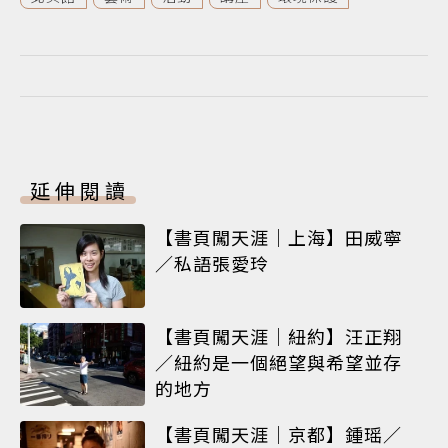
延伸閱讀
【書頁闖天涯｜上海】田威寧
／私語張愛玲
【書頁闖天涯｜紐約】汪正翔
／紐約是一個絕望與希望並存
的地方
【書頁闖天涯｜京都】鍾瑶／