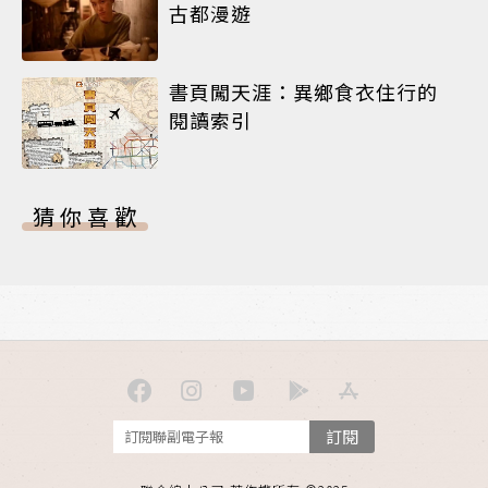
古都漫遊
書頁闖天涯：異鄉食衣住行的
閱讀索引
猜你喜歡
訂閱