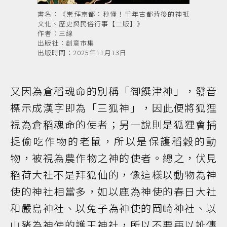
書名：《崇拜京都：秒懂！千年古都背後的神祇
文化、歷史與民俗行事【二版】》
作者：三線
出版社：創意市集
出版時間：2025年11月13日
又因為倉稻魂命的別稱「御饌津神」，發音
標示成漢字即為「三狐神」，因此便將狐狸
視為倉稻魂命的使者；另一說則是狐狸會捕
捉偷吃作物的老鼠，所以是保護稻穀的動
物，被視為農作物之神的使者。總之，伏見
稻荷大社不是拜狐仙的，像這樣以動物為神
使的神社相當多，如以鹿為神使的春日大社
和嚴島神社、以兔子為神使的岡崎神社、以
山豬為神使的護王神社，所以不要再以訛傳