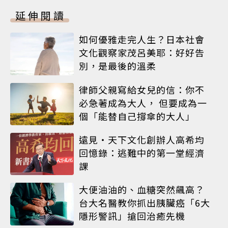
延伸閱讀
如何優雅走完人生？日本社會
文化觀察家茂呂美耶：好好告
別，是最後的溫柔
律師父親寫給女兒的信：你不
必急著成為大人， 但要成為一
個「能替自己撐傘的大人」
遠見‧天下文化創辦人高希均
回憶錄：逃難中的第一堂經濟
課
大便油油的、血糖突然飆高？
台大名醫教你抓出胰臟癌「6大
隱形警訊」搶回治癒先機