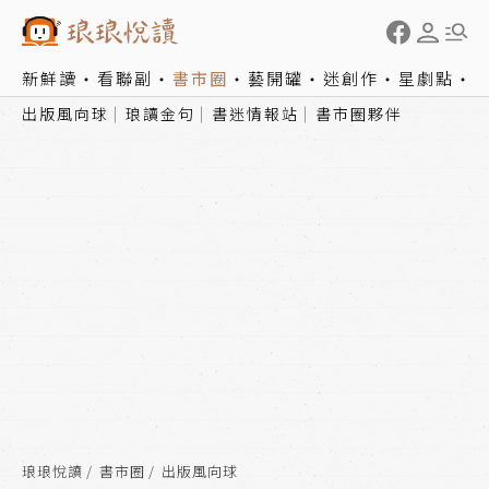
新鮮讀
看聯副
書市圈
藝開罐
迷創作
星劇點
出版風向球
琅讀金句
書迷情報站
書市圈夥伴
琅琅悅讀
書市圈
出版風向球