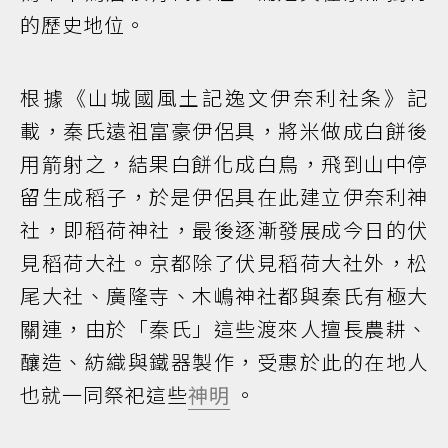
的歷史地位。
根據《山城國風土記逸文伊奈利社条》記
載，秦氏遠祖富豪伊侶具，將米做成白餅後
用箭射之，結果白餅化成白鳥，飛到山中停
留生成稻子，於是伊侶具在此建立伊奈利神
社，即稻荷神社，最後逐漸發展成今日的伏
見稻荷大社。京都除了伏見稻荷大社外，松
尾大社、廣隆寺、木嶋神社都與秦氏有極大
關連，由於「秦氏」這些渡來人擅長農耕、
釀造、紡織與鐵器製作，受惠於此的在地人
也就一同祭祀這些
神明
。