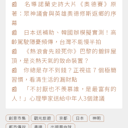
📰 名導諾蘭史詩大片《奧德賽》原
著：眾神議會與英雄奧德修斯返鄉的序
幕
📰 日本送補助、韓國辦模擬實測！高
齡駕駛隱憂頻傳，台灣不能慢半拍
📰 《熱浪會先殺死你》巴黎的鍍鋅屋
頂，是炎熱天氣的致命裝置？
📰 你總是存不到錢？正視這 7 個極簡
習慣，看清生活的漏財點
📰 「不討厭也不羨慕誰，是最富有的
人！」心理學家送給中年人3個建議
創意市集
觀光旅遊
京都
日本
神明
都市傳說
書摘
出版風向球