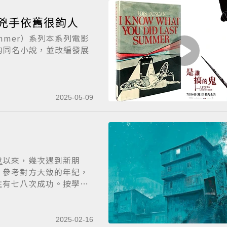
恐怖經典再進化 2025兇手依舊很鉤人
 Summer）系列本系列電影
創作的同名小說，並改編發展
2025-05-09
說
以來，幾次遇到新朋
，參考對方大致的年紀，
往有七八次成功。按學校
2025-02-16