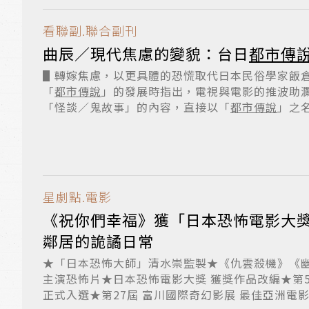
看聯副.聯合副刊
曲辰／現代焦慮的變貌：台日
都市傳
▋轉嫁焦慮，以更具體的恐慌取代日本民俗學家飯
「
都市傳說
」的發展時指出，電視與電影的推波助
「怪談／鬼故事」的內容，直接以「
都市傳說
」之
就...
星劇點.電影
《祝你們幸福》獲「日本恐怖電影大獎」首獎
鄰居的詭譎日常
★「日本恐怖大師」清水崇監製★《仇雲殺機》《
主演恐怖片★日本恐怖電影大獎 獲獎作品改編★第5
正式入選★第27屆 富川國際奇幻影展 最佳亞洲電影第