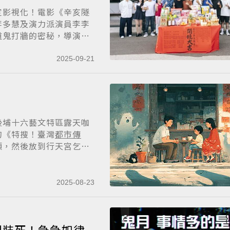
定影視化！電影《辛亥隧
李多慧及演力派演員李李
道鬼打牆的密秘，導演
2025-09-21
後埔十六藝文特區露天咖
的《特搜！臺灣
都市傳
頭，然後放到行天宮乞討
2025-08-23
別裝死！急急如律