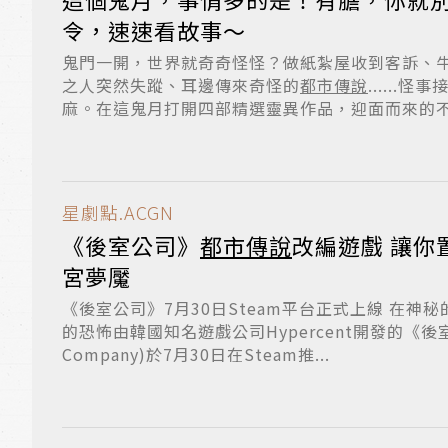
令，速速看故事～
鬼門一開，世界就奇奇怪怪？做紙紮屋收到客訴、
之人突然失蹤、耳邊傳來奇怪的
都市傳說
......
麻。在這鬼月打開四部精選靈異作品，迎面而來的不只
星劇點.ACGN
《後室公司》
都市傳說
改編遊戲 讓你置身無法逃脫的迷
宮夢魘
《後室公司》7月30日Steam平台正式上線 在神秘的日常平行世界探索未知
的恐怖由韓國知名遊戲公司Hypercent開發的《後室公
Company)於7月30日在Steam推...