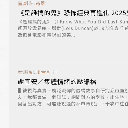
星劇點.電影
《是誰搞的鬼》
《是誰搞的鬼》（I Know What You Did Last
起源於露易絲·鄧肯(Lois Duncan)於1973年
為包含電影和電視劇的美...
看聯副.聯合副刊
謝宜安／集體情緒的壓縮檔
▋被視為真實、廣泛流傳的虛構故事自研究
都市傳
友，我都會做一個測試：詢問對方的學校、出生地
回答出對方「可能聽說過的
都市傳說
」。十次中往
猜...