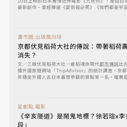
10日上映的日本驚悚恐怖電影《咒死你》，是由日
最新創作，曾經導過《愛到殺必死》《我們都是宇宙人
書市圈.出版風向球
京都伏見稻荷大社的傳說：帶著稻荷
消失？
文／三線伏見稻荷大社─倉稻魂命現代
都市傳說
比
據外國旅遊網站「TripAdvisor」的統計調查，
年穩坐外國人去日本最想參觀的景點第一名，確實是實
星劇點.電影
《辛亥隧道》是鬧鬼地標？徐若瑄x李
段」