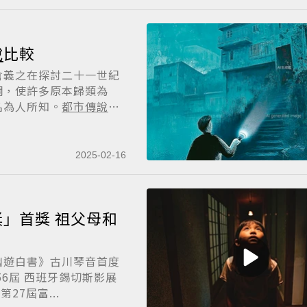
說
比較
倉義之在探討二十一世紀
瀾，使許多原本歸類為
名為人所知。
都市傳說
本
2025-02-16
 祖父母和
幽遊白書》古川琴音首度
6屆 西班牙錫切斯影展
27屆富...