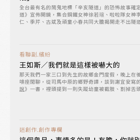
全台最有名的鬧鬼地標「辛亥隧道」的恐怖故事確
道》宣佈開鏡，集合鋼鐵女神徐若瑄、啦啦隊女神
仁、季芹、古斌及頑童小春共同大膽揭開走不出隧
簡...
看聯副.繽紛
王如斯／我們就是這樣被嚇大的
那天我們一家三口到先生的故鄉金門度假，晚上在
啡座閒聊，從司馬中原的鄉野奇譚，談到謝宜安寫
說
》一書，裡頭提到一則失蹤幼童被截肢、割掉舌
的...
迷創作.創作專欄
這個鬼月，事情多的是！有膽，你就