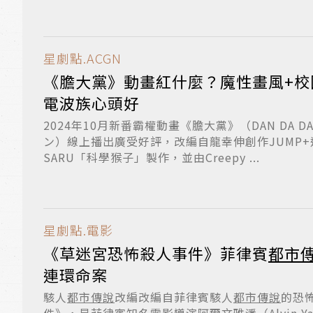
星劇點.ACGN
《膽大黨》動畫紅什麼？魔性畫風+校
電波族心頭好
2024年10月新番霸權動畫《膽大黨》（DAN DA 
ン）線上播出廣受好評，改編自龍幸伸創作JUMP+連載
SARU「科學猴子」製作，並由Creepy ...
星劇點.電影
《草迷宮恐怖殺人事件》菲律賓
都市
連環命案
駭人
都市傳說
改編改編自菲律賓駭人
都市傳說
的恐