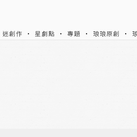
迷創作
星劇點
專題
琅琅原創