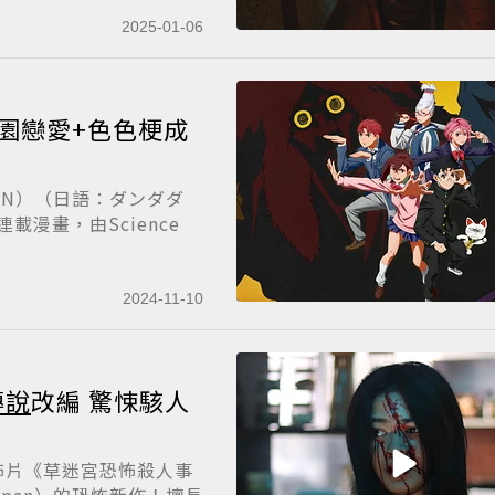
2025-01-06
園戀愛+色色梗成
DAN）（日語：ダンダダ
漫畫，由Science
2024-11-10
傳說
改編 驚悚駭人
怖片《草迷宮恐怖殺人事