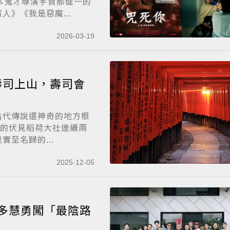
本鬼才導演宇賀那健一的
》《我是惡魔...
2026-03-19
壽司上山，壽司會
古代傳說還神奇的地方根
京都的伏見稻荷大社連續兩
至名歸的...
2025-12-05
多慧勇闖「最陰路