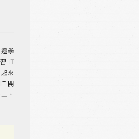
劇邊學
 IT
習起來
T 開
語上、