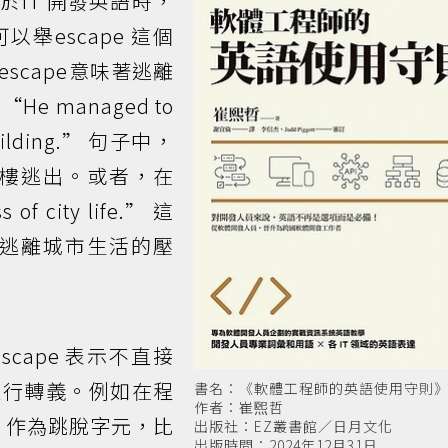
IT 開發英語時，
舉escape 這個
scape意味著逃離
 managed to
 building.” 句子中，
的大樓逃出。或者，在
s of city life.” 這
示想逃離城市生活的壓
scape 表示不直接
進行轉義。例如在程
書名：《軟體工程師的英語使用守則
作者：崔煕哲
) 作為跳脫字元，比
出版社：EZ叢書館／日月文化
出版時間：2024年12月31日