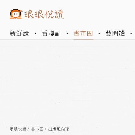
新鮮讀
看聯副
書市圈
藝開罐
琅琅悅讀
書市圈
出版風向球