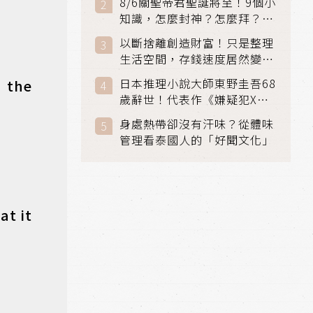
8/6關聖帝君聖誕將至！9個小
知識，怎麼封神？怎麼拜？該
拜哪個關帝？
以斷捨離創造財富！只是整理
生活空間，存錢速度居然變快
了
日本推理小說大師東野圭吾68
 the
歲辭世！代表作《嫌疑犯X的
獻身》《解憂雜貨店》獲獎無
身處熱帶卻沒有汗味？從體味
數
管理看泰國人的「好聞文化」
at it