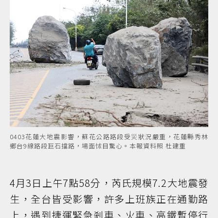
0403花蓮大地震影響，蘇花公路路段受災狀況嚴重，花蓮縣秀林
鄉台9線路段巨石擋路，場面怵目驚心。本報資料照 杜建重
4月3日上午7點58分，芮氏規模7.2大地震發
生，全台皆受影響，許多上班族正在通勤路
上，遇到捷運緊急剎車、火車、高鐵暫停行