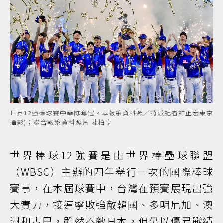
世界12強棒球賽中華隊奪冠。本報系資料照／特派記者許正宏東京
攝影)；聯合報系資料照片 陳柏亨
世界棒球12強賽是由世界棒壘球聯盟
（WBSC）主辦的四年舉行一次的國際棒球
賽事，在本屆球賽中，台灣在預賽展現出強
大實力，接連擊敗強敵韓國、多明尼加、澳
洲和古巴，雖然不敵日本，但仍以優異戰績