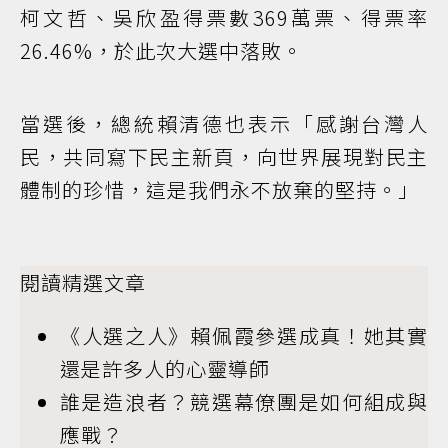
柯文哲、吳欣盈得票數369萬票、得票率
26.46%，於此次大選中落敗。
當選後，總統賴清德也表示「感謝台灣人
民，共同寫下民主新頁，向世界展現對民主
體制的珍惜，這是我們永不放棄的堅持。」
閱讀精選文章
《人選之人》賴佩霞參選成真！她其實
還是許多人的心靈導師
誰是造浪者？競選幕僚團是如何組成與
應戰？