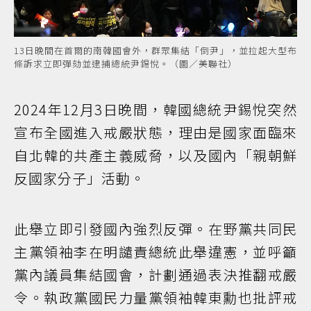
13日晚間在首爾的南韓國會外，群眾集結「倒尹」，並拉起大型布
條訴求立即彈劾並逮捕總統尹錫悅。（圖／美聯社）
2024年12月3日晚間，韓國總統尹錫悅突然
宣布全國進入戒嚴狀態，理由是國家面臨來
自北韓的共產主義威脅，以及國內「親朝鮮
反國家分子」活動。
此舉立即引發國內強烈反彈。在野黨共同民
主黨領袖李在明譴責總統此舉違憲，並呼籲
黨內議員集結國會，計劃通過表決推翻戒嚴
令。執政黨國民力量黨領袖韓東勳也批評戒