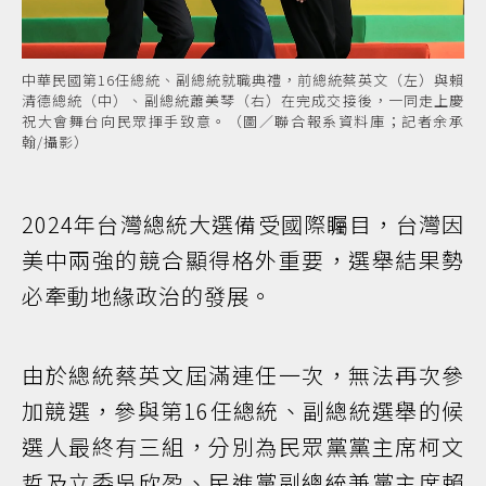
中華民國第16任總統、副總統就職典禮，前總統蔡英文（左）與賴
清德總統（中）、副總統蕭美琴（右）在完成交接後，一同走上慶
祝大會舞台向民眾揮手致意。（圖／聯合報系資料庫；記者余承
翰/攝影）
2024年台灣總統大選備受國際矚目，台灣因
美中兩強的競合顯得格外重要，選舉結果勢
必牽動地緣政治的發展。
由於總統蔡英文屆滿連任一次，無法再次參
加競選，參與第16任總統、副總統選舉的候
選人最終有三組，分別為民眾黨黨主席柯文
哲及立委吳欣盈、民進黨副總統兼黨主席賴