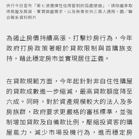
央行今日宣布「第七波選擇性信用管制的協處措施」，排除繼承取
得房屋及房貸、實質換屋需求，以及新青安共三類人適用。圖／聯
合報系資料照片
為遏止房價持續高漲、打擊炒房行為，今年
政府打房政策著眼於貸款限制與首購族支
持，藉此穩定房市並實現居住正義。
在貸款規範方面，今年起針對非自住性購屋
的貸款成數進一步縮減，最高貸款額度降至
六成。同時，對於資產規模較大的法人及多
房族群，政府要求更嚴格的審核標準，並強
制增加貸款及自備款比例，壓縮投資客的購
屋能力，減少市場投機行為，進而穩定房