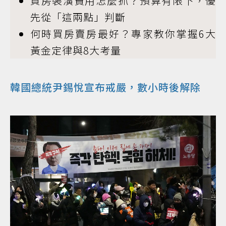
買房裝潢費用怎麼抓？預算有限下，優
先從「這兩點」判斷
何時買房賣房最好？專家教你掌握6大
黃金定律與8大考量
韓國總統尹錫悅宣布戒嚴，數小時後解除