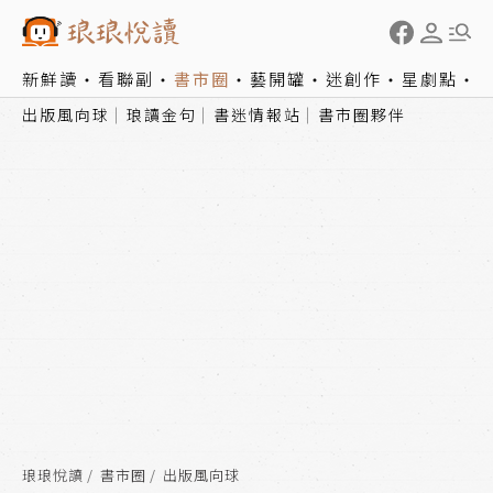
新鮮讀
看聯副
書市圈
藝開罐
迷創作
星劇點
出版風向球
琅讀金句
書迷情報站
書市圈夥伴
琅琅悅讀
書市圈
出版風向球