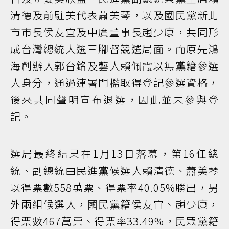
清德及前駐美代表蕭美琴，以及國民黨新北
市市長侯友宜及中廣董事長趙少康，共同形
成台灣總統大選三腳督競選局面。而原先鴻
海創辦人郭台銘及藝人賴佩霞以無黨籍參選
人身分，通過連署門檻取得登記參選資格，
後來共同聲明宣布退選，因此並未參與登
記。
選局最終結果在1月13日落幕，第16任總
統、副總統由民進黨候選人賴清德、蕭美琴
以得票數558萬票、得票率40.05%勝出，另
外兩組候選人，國民黨籍侯友宜、趙少康，
得票數467萬票、得票率33.49%，民眾黨籍