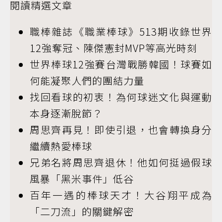
閱讀精選文章
職棒雜誌《職業棒球》513期收錄世界
12強奪冠、陳傑憲封MVP等高光時刻
世界棒球12強賽台灣戰勝韓國！球賽如
何能凝聚人們的團結力量
找回看球的初衷！為何球迷文化與運動
本身逐漸脫節？
周思齊再見！即使引退，也會轉換身分
繼續熱愛棒球
兄弟名將周思齊退休！他如何挺過假球
風暴「黑米事件」低谷
百年一遇的棒球天才！大谷翔平成為
「二刀流」的關鍵解密