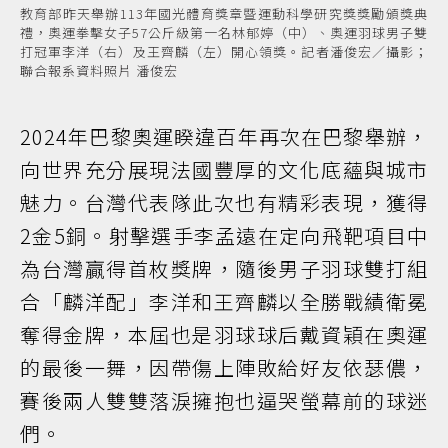
教育部昨天舉辦113年國光體育獎章暨運動科學研究獎獎勵頒獎典
禮，奧運拳擊女子57公斤級第一名林郁婷（中）、奧運羽球男子雙
打冠軍李洋（右）及王齊麟（左）開心領獎。記者潘俊宏／攝影；
聯合報系資料照片 潘俊宏
2024年巴黎奧運睽違百年再次在巴黎舉辦，
向世界充分展現法國豐厚的文化底蘊與城市
魅力。台灣代表隊此次也有精彩表現，獲得
2金5銅。射擊選手李孟遠在定向飛靶項目中
為台灣贏得首枚獎牌，隨後男子羽球雙打組
合「麟洋配」李洋和王齊麟以全勝戰績衛冕
奪得金牌，本屆也是羽球球后戴資穎在奧運
的最後一舞，因帶傷上陣敗給好友依瑟儂，
賽後兩人雙雙落淚擁抱也逼哭螢幕前的球迷
們。