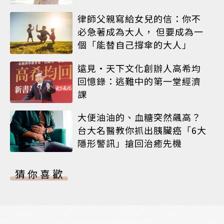
律師父親寫給女兒的信：你不
必急著成為大人， 但要成為一
個「能替自己撐傘的大人」
遠見‧天下文化創辦人高希均
回憶錄：逃難中的第一堂經濟
課
大便油油的、血糖突然飆高？
台大名醫教你抓出胰臟癌「6大
隱形警訊」搶回治癒先機
猜你喜歡