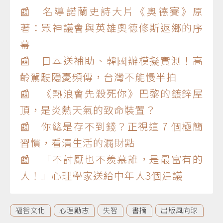
📰 名導諾蘭史詩大片《奧德賽》原
著：眾神議會與英雄奧德修斯返鄉的序
幕
📰 日本送補助、韓國辦模擬實測！高
齡駕駛隱憂頻傳，台灣不能慢半拍
📰 《熱浪會先殺死你》巴黎的鍍鋅屋
頂，是炎熱天氣的致命裝置？
📰 你總是存不到錢？正視這 7 個極簡
習慣，看清生活的漏財點
📰 「不討厭也不羨慕誰，是最富有的
人！」心理學家送給中年人3個建議
福智文化
心理勵志
失智
書摘
出版風向球