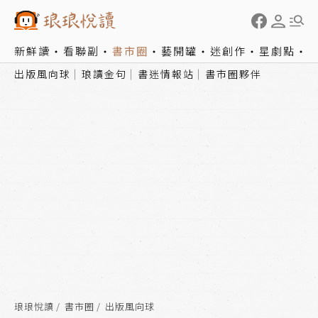
新鮮讀
看聯副
書市圈
藝開罐
迷創作
星劇點
出版風向球
琅讀金句
書迷情報站
書市圈夥伴
琅琅悅讀
書市圈
出版風向球