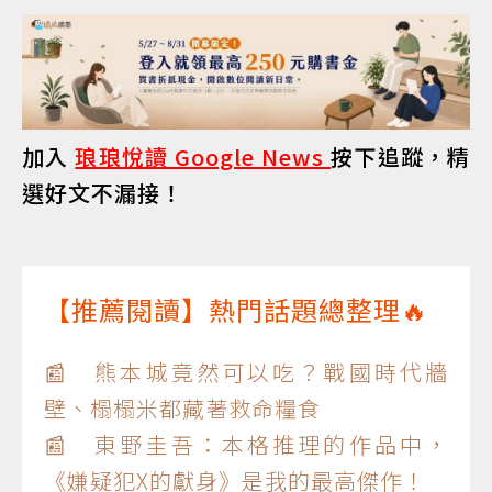
加入
琅琅悅讀 Google News
按下追蹤，精
選好文不漏接！
【推薦閱讀】熱門話題總整理🔥
📰 熊本城竟然可以吃？戰國時代牆
壁、榻榻米都藏著救命糧食
📰 東野圭吾：本格推理的作品中，
《嫌疑犯X的獻身》是我的最高傑作！