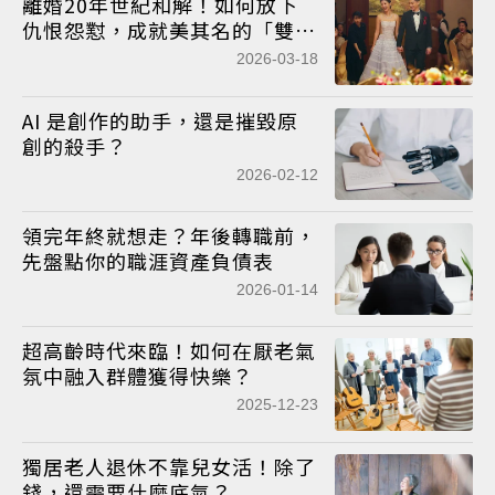
離婚20年世紀和解！如何放下
仇恨怨懟，成就美其名的「雙
囍」？
2026-03-18
AI 是創作的助手，還是摧毀原
創的殺手？
2026-02-12
領完年終就想走？年後轉職前，
先盤點你的職涯資產負債表
2026-01-14
超高齡時代來臨！如何在厭老氣
氛中融入群體獲得快樂？
2025-12-23
獨居老人退休不靠兒女活！除了
錢，還需要什麼底氣？