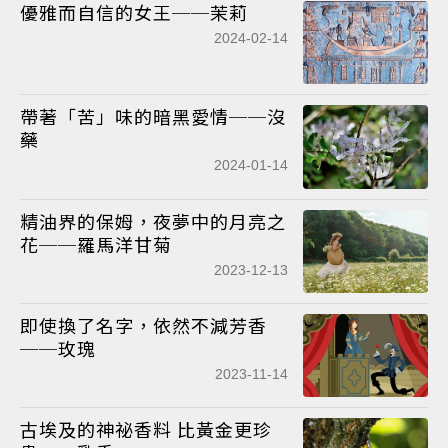
優雅而自信的女王──茉莉
2024-02-14
帶著「苦」味的暗黑愛情──沒
藥
2024-01-14
精油界的保姆，夜夢中的月亮之
花──羅馬洋甘菊
2023-12-13
即使換了名字，依然不減芳香
──玫瑰
2023-11-14
古埃及的神祕香料 比黃金更珍