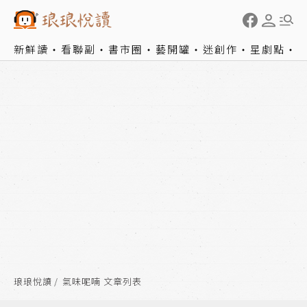
新鮮讀
看聯副
書市圈
藝開罐
迷創作
星劇點
琅琅悅讀
氣味呢喃 文章列表