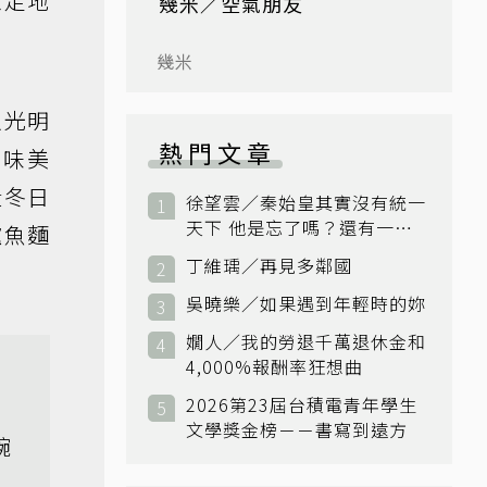
意足地
幾米／空氣朋友
幾米
以光明
熱門文章
風味美
段冬日
徐望雲／秦始皇其實沒有統一
天下 他是忘了嗎？還有一個
鱸魚麵
小國：衛國
丁維瑀／再見多鄰國
吳曉樂／如果遇到年輕時的妳
嫺人／我的勞退千萬退休金和
4,000%報酬率狂想曲
2026第23屆台積電青年學生
文學獎金榜－－書寫到遠方
碗