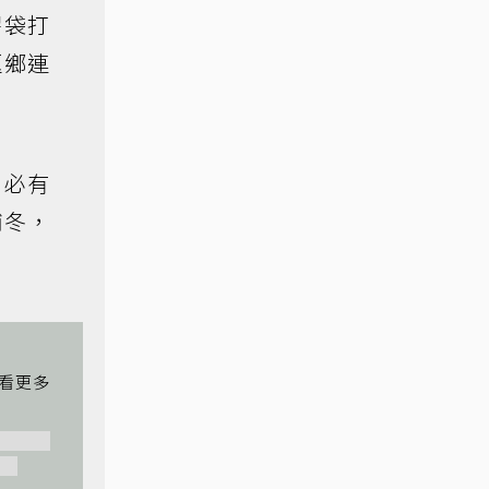
膠袋打
返鄉連
則必有
補冬，