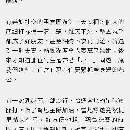
際遇。
有善於社交的朋友團遊第一天就把每個人的
底細打探得一清二楚，幾天下來，整團幾乎
都成了好朋友，甚至相約下次再同遊。曾遇
到一對夫妻，黏膩程度令人羨慕又嫉妒，後
來才知道那位先生是帶著「小三」同遊，讓
我們這些「正宮」忍不住要緊抓著身邊的老
公。
有一次到越南中部旅行，恰逢當地的足球賽
開打，為了幫地主隊加油，當地導遊竟然提
早結束行程，好方便他趕上觀賞球賽的時
間。有人因此怨聲四起，揚言要客訴，卻有