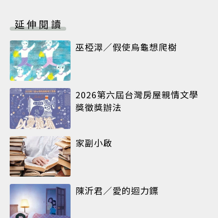
延伸閱讀
巫椏濢／假使烏龜想爬樹
2026第六屆台灣房屋親情文學
獎徵獎辦法
家副小啟
陳沂君／愛的迴力鏢