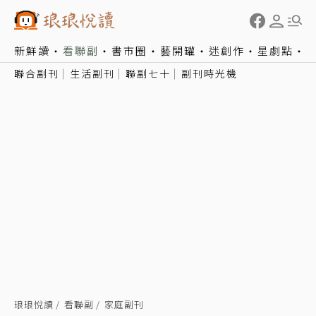
新鮮讀
看聯副
書市圈
藝開罐
迷創作
星劇點
聯合副刊
生活副刊
聯副七十
副刊時光機
琅琅悅讀
看聯副
家庭副刊