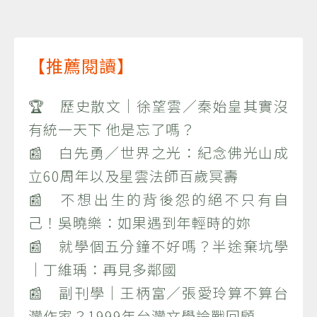
【推薦閱讀】
🏆 歷史散文｜徐望雲／秦始皇其實沒
有統一天下 他是忘了嗎？
📰 白先勇／世界之光：紀念佛光山成
立60周年以及星雲法師百歲冥壽
📰 不想出生的背後怨的絕不只有自
己！吳曉樂：如果遇到年輕時的妳
📰 就學個五分鐘不好嗎？半途棄坑學
｜丁維瑀：再見多鄰國
📰 副刊學｜王柄富／張愛玲算不算台
灣作家？1999年台灣文學論戰回顧