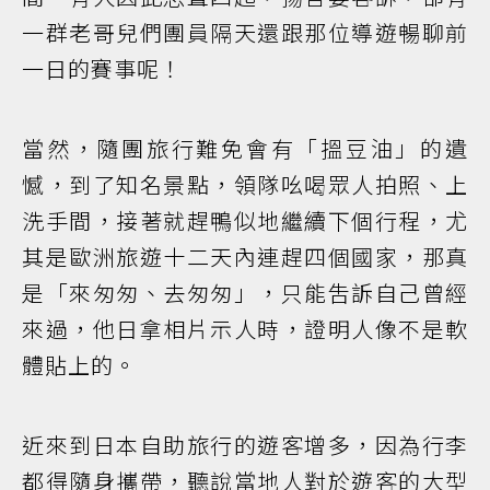
一群老哥兒們團員隔天還跟那位導遊暢聊前
一日的賽事呢！
當然，隨團旅行難免會有「搵豆油」的遺
憾，到了知名景點，領隊吆喝眾人拍照、上
洗手間，接著就趕鴨似地繼續下個行程，尤
其是歐洲旅遊十二天內連趕四個國家，那真
是「來匆匆、去匆匆」，只能吿訴自己曾經
來過，他日拿相片示人時，證明人像不是軟
體貼上的。
近來到日本自助旅行的遊客增多，因為行李
都得隨身攜帶，聽說當地人對於遊客的大型