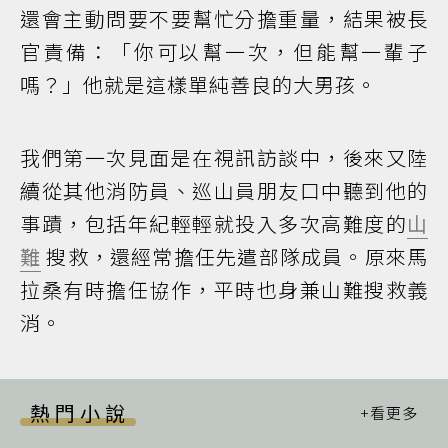
還會主動問要不要幫忙分擔重量，結果被長
官責備：「你可以幫一次，但能幫一輩子
嗎？」他就是這樣單純善良的大男孩。
我們第一次見面是在視訊訪談中，後來又陸
續從其他消防員、巡山員朋友口中聽到他的
事蹟，包括年紀輕輕就投入多次高難度的
山
難
搜救，還經常擔任先遣部隊成員。原來馬
拉桑有時擔任協作，平時也身兼山難搜救義
消。
熱門小說