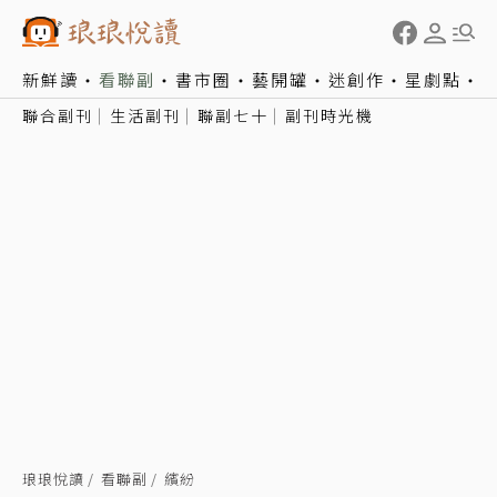
新鮮讀
看聯副
書市圈
藝開罐
迷創作
星劇點
聯合副刊
生活副刊
聯副七十
副刊時光機
琅琅悅讀
看聯副
繽紛