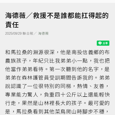
海德薇／救援不是誰都能扛得起的
責任
聯合報／
海德薇
2025/09/29
和馬拉桑的淵源很深，他是南投信義鄉的布
農族孩子，年紀只比我弟弟小一點，我也把
他當作弟弟看待。第一次聽到他的名字，是
弟弟在森林護管員受訓期間告訴我的。弟弟
說認識了一位很特別的同梯，熱情、友善，
專業能力驚人，負重四十公斤以上還能輕快
行走，果然是山林裡長大的孩子。最可愛的
是，馬拉桑看到其他菜鳥爬山時腳步不穩，