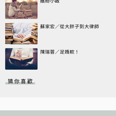
繽紛小啟
蘇家宏／從大胖子到大律師
陳瑞蓉／足媠欸！
猜你喜歡