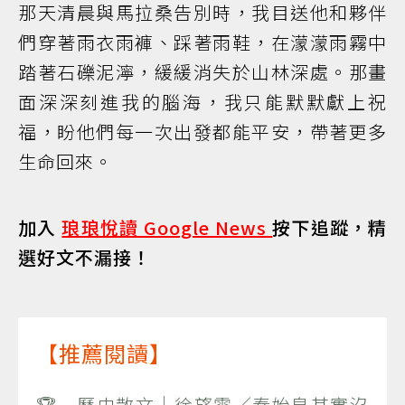
那天清晨與馬拉桑告別時，我目送他和夥伴
們穿著雨衣雨褲、踩著雨鞋，在濛濛雨霧中
踏著石礫泥濘，緩緩消失於山林深處。那畫
面深深刻進我的腦海，我只能默默獻上祝
福，盼他們每一次出發都能平安，帶著更多
生命回來。
加入
琅琅悅讀 Google News
按下追蹤，精
選好文不漏接！
【推薦閱讀】
🏆 歷史散文｜徐望雲／秦始皇其實沒