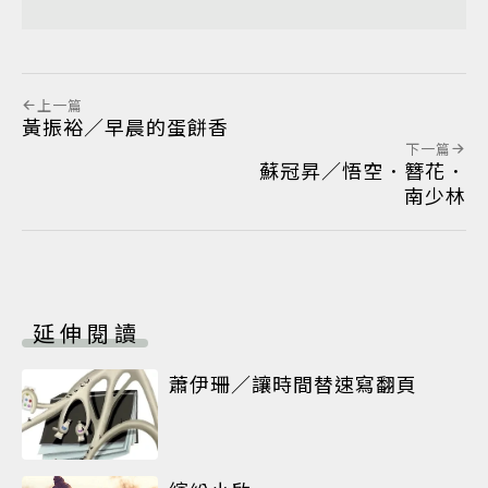
上一篇
黃振裕／早晨的蛋餅香
下一篇
蘇冠昇／悟空．簪花．
南少林
延伸閱讀
蕭伊珊／讓時間替速寫翻頁