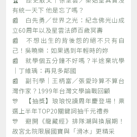
有統一天下 他是忘了嗎？
📰 白先勇／世界之光：紀念佛光山成
立60周年以及星雲法師百歲冥壽
📰 不想出生的背後怨的絕不只有自
己！吳曉樂：如果遇到年輕時的妳
📰 就學個五分鐘不好嗎？半途棄坑學
｜丁維瑀：再見多鄰國
📰 副刊學｜王柄富／張愛玲算不算台
灣作家？1999年台灣文學論戰回顧
🎊 【抽獎】琅琅悅讀周年慶登場！票
選上半年TOP20關鍵詞抽千元禮券
🎊 避開《龍藏經》排隊潮與換展期！
故宮北院限展國寶與「滑冰」更精采