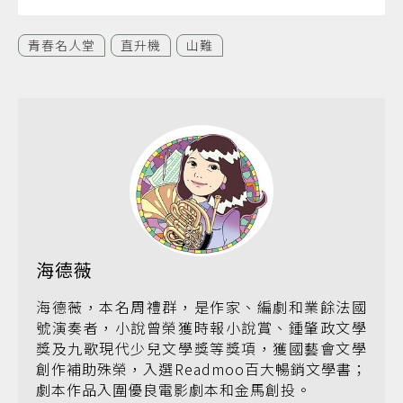
青春名人堂
直升機
山難
海德薇
海德薇，本名周禮群，是作家、編劇和業餘法國
號演奏者，小說曾榮獲時報小說賞、鍾肇政文學
獎及九歌現代少兒文學獎等獎項，獲國藝會文學
創作補助殊榮，入選Readmoo百大暢銷文學書；
劇本作品入圍優良電影劇本和金馬創投。