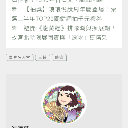
🎊 【抽獎】琅琅悅讀周年慶登場！票
選上半年TOP20關鍵詞抽千元禮券
🎊 避開《龍藏經》排隊潮與換展期！
故宮北院限展國寶與「滑冰」更精采
青春名人堂
三峽
藍染