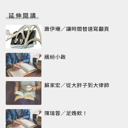
延伸閱讀
蕭伊珊／讓時間替速寫翻頁
繽紛小啟
蘇家宏／從大胖子到大律師
陳瑞蓉／足媠欸！