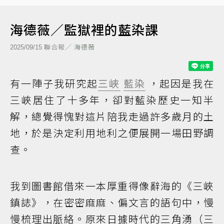
海德薇／監獄裡的藍染課
聯合報／
海德薇
2025/09/15
有一陣子我研究起
三峽
藍染
，起因是我在
三峽居住了十多年，卻對藍染歷史一知半
解，總覺得愧對這片陪我走過許多歲月的土
地，於是決定利用地利之便展開一場田野調
查。
我到圖書館借來一本厚重得像辭海的《三峽
鎮誌》，在密密麻麻、偏文言的語句中，慢
慢梳理出脈絡。原來日據時代的三角湧（三