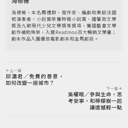
海德薇
海德薇，本名周禮群，是作家、編劇和業餘法國
號演奏者，小說曾榮獲時報小說賞、鍾肇政文學
獎及九歌現代少兒文學獎等獎項，獲國藝會文學
創作補助殊榮，入選Readmoo百大暢銷文學書；
劇本作品入圍優良電影劇本和金馬創投。
上一篇
邱瀟君／免費的善意，
如何改變一座城市？
下一篇
吳櫂暄／參與生命，思
考安寧，和檸檬樹一起
讓遺憾輕一點