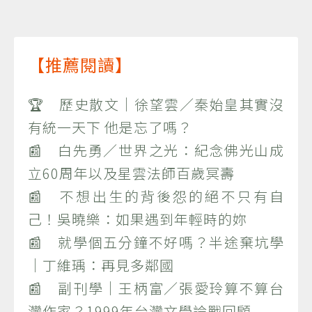
【推薦閱讀】
🏆 歷史散文｜徐望雲／秦始皇其實沒
有統一天下 他是忘了嗎？
📰 白先勇／世界之光：紀念佛光山成
立60周年以及星雲法師百歲冥壽
📰 不想出生的背後怨的絕不只有自
己！吳曉樂：如果遇到年輕時的妳
📰 就學個五分鐘不好嗎？半途棄坑學
｜丁維瑀：再見多鄰國
📰 副刊學｜王柄富／張愛玲算不算台
灣作家？1999年台灣文學論戰回顧