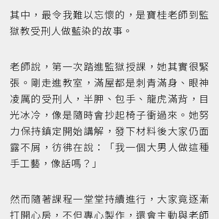
其中，最令我難以忘懷的，是寶桂老師到監
獄教受刑人做藍染的故事。
老師說，第一次踏進監獄授課，她其實很緊
張。剛走進教室，滿屋都是刺青滿身、眼神
凌厲的受刑人，半胛、包手、龍虎滿背，目
光冰冷，像是隨時會抄起椅子衝過來。她努
力保持鎮定開始講解，發下材料後大家仍面
露不屑，彷彿在說：「我一個大男人做這種
手工藝，像話嗎？」
然而隨著課程一堂堂持續進行，大家竟逐漸
打開心房，不但專心製作，還會主動與老師