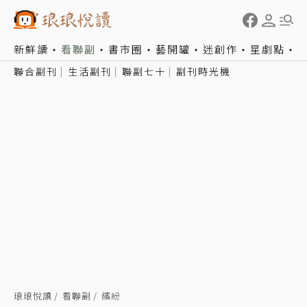
新鮮讀
看聯副
書市圈
藝開罐
迷創作
星劇點
聯合副刊
生活副刊
聯副七十
副刊時光機
琅琅悅讀
看聯副
繽紛