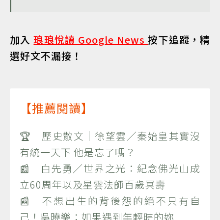
加入
琅琅悅讀 Google News
按下追蹤，精
選好文不漏接！
【推薦閱讀】
🏆 歷史散文｜徐望雲／秦始皇其實沒
有統一天下 他是忘了嗎？
📰 白先勇／世界之光：紀念佛光山成
立60周年以及星雲法師百歲冥壽
📰 不想出生的背後怨的絕不只有自
己！吳曉樂：如果遇到年輕時的妳