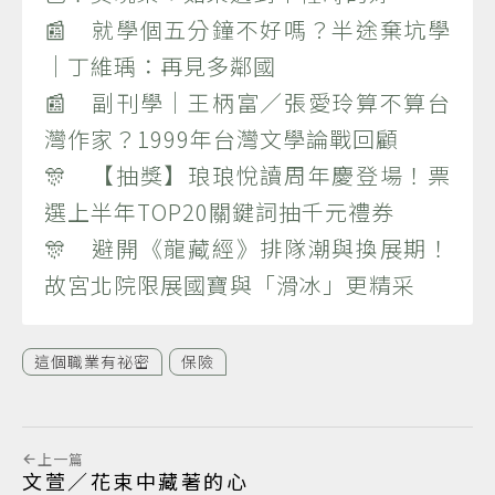
📰 就學個五分鐘不好嗎？半途棄坑學
｜丁維瑀：再見多鄰國
📰 副刊學｜王柄富／張愛玲算不算台
灣作家？1999年台灣文學論戰回顧
🎊 【抽獎】琅琅悅讀周年慶登場！票
選上半年TOP20關鍵詞抽千元禮券
🎊 避開《龍藏經》排隊潮與換展期！
故宮北院限展國寶與「滑冰」更精采
這個職業有祕密
保險
上一篇
文萱／花束中藏著的心