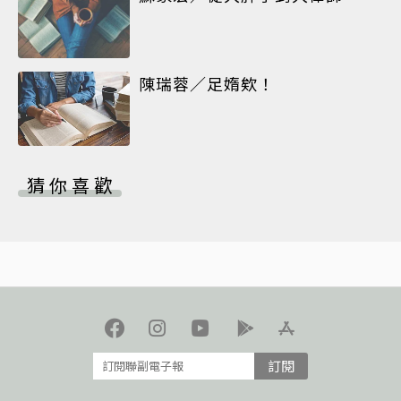
陳瑞蓉／足媠欸！
猜你喜歡
訂閱