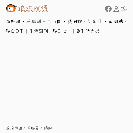
新鮮讀
看聯副
書市圈
藝開罐
迷創作
星劇點
聯合副刊
生活副刊
聯副七十
副刊時光機
琅琅悅讀
看聯副
繽紛