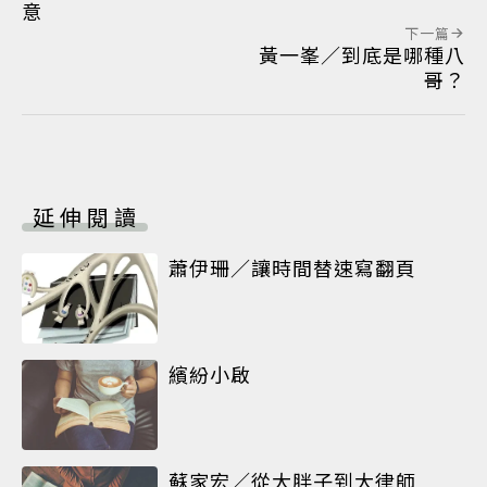
意
下一篇
黃一峯／到底是哪種八
哥？
延伸閱讀
蕭伊珊／讓時間替速寫翻頁
繽紛小啟
蘇家宏／從大胖子到大律師