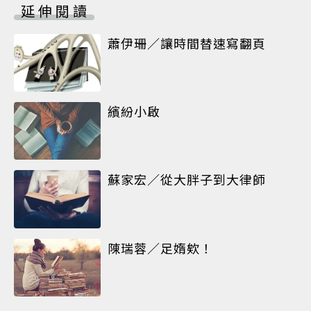
延伸閱讀
蕭伊珊／讓時間替速寫翻頁
繽紛小啟
蘇家宏／從大胖子到大律師
陳瑞蓉／足媠欸！