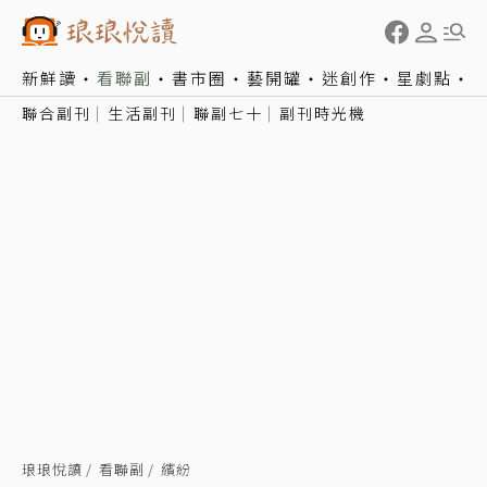
新鮮讀
看聯副
書市圈
藝開罐
迷創作
星劇點
聯合副刊
生活副刊
聯副七十
副刊時光機
琅琅悅讀
看聯副
繽紛