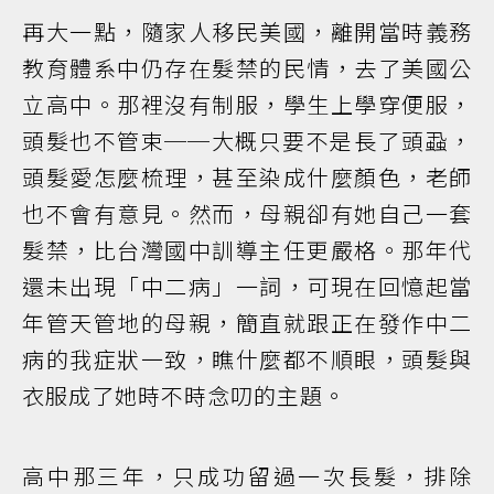
再大一點，隨家人移民美國，離開當時義務
教育體系中仍存在髮禁的民情，去了美國公
立高中。那裡沒有制服，學生上學穿便服，
頭髮也不管束──大概只要不是長了頭蝨，
頭髮愛怎麼梳理，甚至染成什麼顏色，老師
也不會有意見。然而，母親卻有她自己一套
髮禁，比台灣國中訓導主任更嚴格。那年代
還未出現「中二病」一詞，可現在回憶起當
年管天管地的母親，簡直就跟正在發作中二
病的我症狀一致，瞧什麼都不順眼，頭髮與
衣服成了她時不時念叨的主題。
高中那三年，只成功留過一次長髮，排除