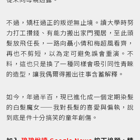
不過，矯枉過正的叛逆無止境。讀大學時努
力打工攢錢、有能力搬出家門獨居，至此頭
髮放飛任長，一路向聶小倩和梅超風看齊，
再也不剪短，以為定可避免誤會重演。不
料，這也只是換了一種同樣會吸引同性青睞
的造型，讓我偶爾得搬出往事含蓄解釋。
如今，年過半百，現已進化成一個定期染髮
的白髮魔女——我對長髮的喜愛與偏執，說
到底是件十分搞笑的童年創傷。