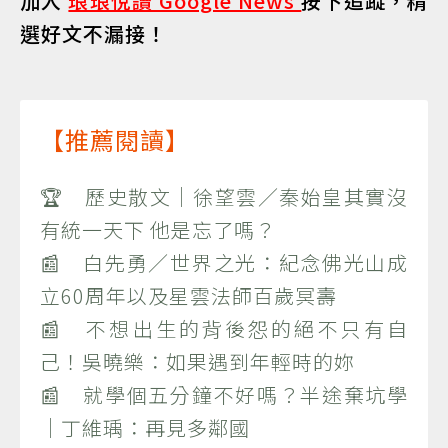
加入
琅琅悅讀 Google News
按下追蹤，精
選好文不漏接！
【推薦閱讀】
🏆 歷史散文｜徐望雲／秦始皇其實沒
有統一天下 他是忘了嗎？
📰 白先勇／世界之光：紀念佛光山成
立60周年以及星雲法師百歲冥壽
📰 不想出生的背後怨的絕不只有自
己！吳曉樂：如果遇到年輕時的妳
📰 就學個五分鐘不好嗎？半途棄坑學
｜丁維瑀：再見多鄰國