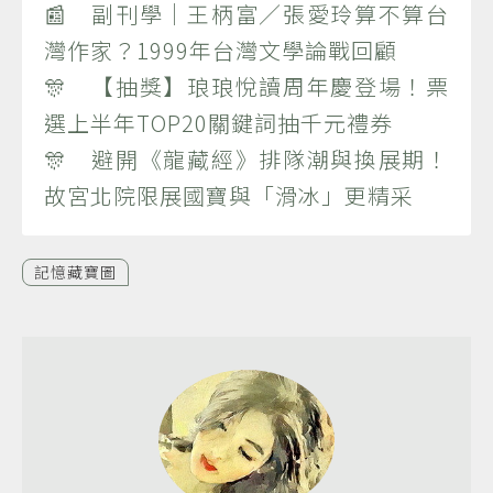
📰 副刊學｜王柄富／張愛玲算不算台
灣作家？1999年台灣文學論戰回顧
🎊 【抽獎】琅琅悅讀周年慶登場！票
選上半年TOP20關鍵詞抽千元禮券
🎊 避開《龍藏經》排隊潮與換展期！
故宮北院限展國寶與「滑冰」更精采
記憶藏寶圖