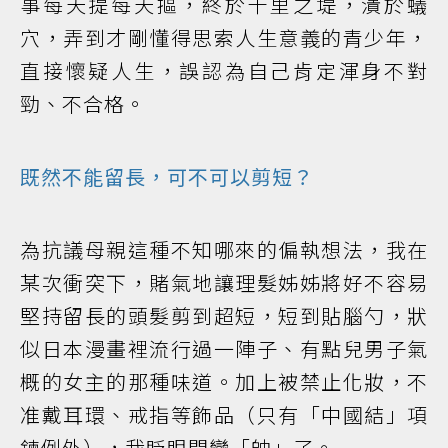
事每天提每天摳，終於千里之堤，潰於蟻
穴，弄到才剛懂得思索人生意義的青少年，
直接懷疑人生，誤認為自己肯定渾身不對
勁、不合格。
既然不能留長，可不可以剪短？
為抗議母親這種不知哪來的偏執想法，我在
某次衝突下，賭氣地讓理髮姊姊將好不容易
堅持留長的頭髮剪到超短，短到貼腦勺，狀
似日本漫畫裡流行過一陣子、有點兒男子氣
概的女主的那種味道。加上被禁止化妝，不
准戴耳環、戒指等飾品（只有「中國結」項
鍊例外），我眨眼間變「帥」了。