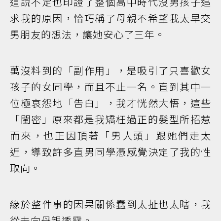
這說不定也印證了整個高中時代沒男孩子追
求我的原因，恰巧稱了母親不希望我太早交
男朋友的想法，讓她安心了三年。
萬沒料到的「副作用」，是吸引了只喜歡女
孩子的女同學，而且不止一名。直到其中一
位極哀怨地「告白」，我才恍然大悟，這些
「閨密」原來都是我矯枉過正的髮型所招惹
而來，也正因頂著「男人頭」跟她們走太
近，導致許多直男同學憑感覺決定了我的性
取向。
緣於整件事的因果關係蠢到太扯也太瞎，我
從未向母親透露。