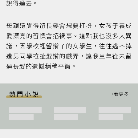
說得過去。
母親還覺得留長髮會想要打扮，女孩子養成
愛漂亮的習慣會招禍事。這點我也沒多大異
議，因學校裡留辮子的女學生，往往逃不掉
遭男同學拉扯髮辮的戲弄，讓我童年從未留
過長髮的遺憾稍稍平衡。
熱門小說