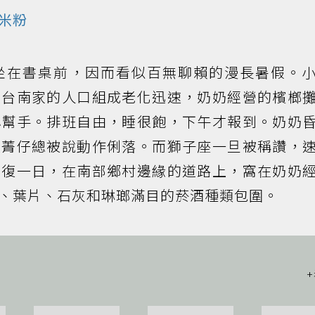
米粉
坐在書桌前，因而看似百無聊賴的漫長暑假。
在台南家的人口組成老化迅速，奶奶經營的檳榔
小幫手。排班自由，睡很飽，下午才報到。奶奶
起菁仔總被說動作俐落。而獅子座一旦被稱讚，
日復一日，在南部鄉村邊緣的道路上，窩在奶奶
、葉片、石灰和琳瑯滿目的菸酒種類包圍。