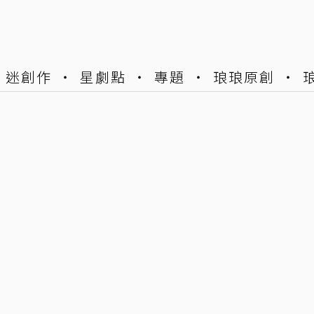
迷創作
星劇點
專題
琅琅原創