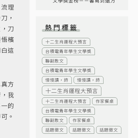
文學獎金榜－－書寫到遠方
，流理
動刀，
熱門標籤
重，刀
領悟檳
十二生肖運程大預言
明白這
台積電青年學生文學獎
聯副散文
台積電青年學生文學獎
慢慢讀，詩
慢慢讀，詩
也真方
十二生肖運程大預言
響，我
十二生肖運程大預言
作家餐桌
不一的
台積電青年學生文學獎
即可。
聯副散文
作家餐桌
話題徵文
話題徵文
話題徵文