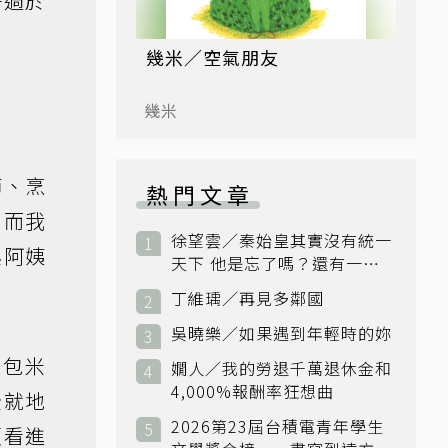
子過於
幾米／空氣朋友
幾米
節、烹
熱門文章
。而我
徐望雲／秦始皇其實沒有統一
與阿姨
天下 他是忘了嗎？還有一個
小國：衛國
丁維瑀／再見多鄰國
吳曉樂／如果遇到年輕時的妳
大包米
嫺人／我的勞退千萬退休金和
4,000%報酬率狂想曲
全就地
2026第23屆台積電青年學生
頭看進