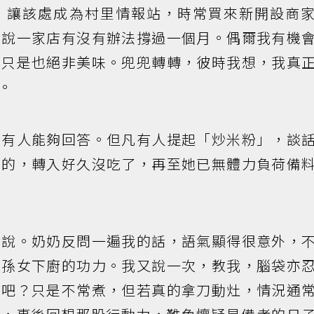
，讓該處成為村里情報站，時常買來新開設商
賭說一家店有沒有辦法撐過一個月。偶爾我有機
，只是也絕非美味。兜兜轉轉，彼時我想，我真
。
沒有人能夠回答。但凡有人提起「炒米粉」，談
吃的，轉入好久沒吃了，再至她已無體力負荷備
我說。奶奶反問一遍我的話，語氣顯得很意外，
疑孫女下廚的功力。我又說一次，教我，腦袋亦
行吧？只是不常煮，但若真的拿刀動灶，情況通