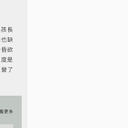
小孩長
攤也缺
昏昏欲
速度是
經營了