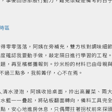
已，事後回想那股行動力，難免懷疑是備考的日
時區
說得零零落落，阿姨在旁補充，雙方核對調味細
再度確認我要動手做，敲定隔日進行學習的工程
考題，再至檳榔攤報到。炒米粉的材料已由母親
不過三點多，我剪菁仔，心不在焉。
入清水浸泡，阿姨收拾桌面，拎出高麗菜、兩
瀝水籃一一疊起，將砧板翻面轉向，備料工具完
提點，安心地進房休息，只偶爾拄著拐杖前來探