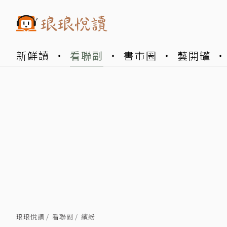
新鮮讀
看聯副
書市圈
藝開罐
琅琅悅讀
看聯副
繽紛