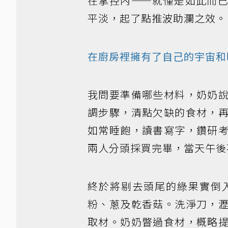
在掌控內——就僅是如此而
平淡，起了點推波助瀾之效。
在廚房裡擁有了自己的宇宙和
我問要準備哪些材料，奶奶
調步驟，清點欠缺的食材，
如常睡飽，讀書寫字，鑽研
兩人分頭採買完畢，當天午後
終於將剔去頭尾的綠果實倒
粉、蔥及乾香菇。洗淨刀，
取材。奶奶瞥過食材，概略