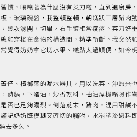
不習慣，嚷嚷著為什麼沒有菜刀啦，直到進廚房
砧板、玻璃碗盤，我整頓整頓，朝塊狀三層豬肉
咬，幾次滑開，切畢，右手臂相當痠疼。菜刀好
，總能穿梭在食物的構造間，精準斬斷。我突然
前常覺得奶奶拿它切水果、糕點太過順便，如今
洗菁仔、檳榔葉的瀝水器具，用以洗菜、沖蝦米
火，熱鍋，下豬油，炒香乾料，抽油煙機嗡嗡作
味是否已足夠濃烈。倒落蔥末，豬肉，混用甜鹹
我謹記奶奶既模糊又確切的囑咐，水稍稍淹過料
過去多久。