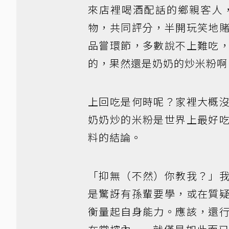
來店裡喝酒配話的鄉親客人
物，共同評分，半開玩笑地
品嘗環節，多數說不上難吃
的，果然還是奶奶的炒米粉啊
上回吃是何時呢？家裡大概
奶奶炒的米粉是世界上最好
料的結論。
「抑無（不然）你教我？」
是驚訝有孫輩要學，或在質
衡量起自身能力。應該，還