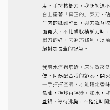
度。手持檳榔刀，我起初還
台上擺著「真正的」菜刀、
生肉的纖維堅韌，與刀鋒互
面寬大，不比駕馭檳榔刀時
榔刀的好，它輕巧鋒利，以
絕對是長輩的智慧。
我讓水流過篩籃，原先買來
便。阿姨配合我的節奏，開
一手揮揮空氣，才能確定香
醬油，拌炒再拌炒，加水，
蓋鍋，等待沸騰，不確定時間