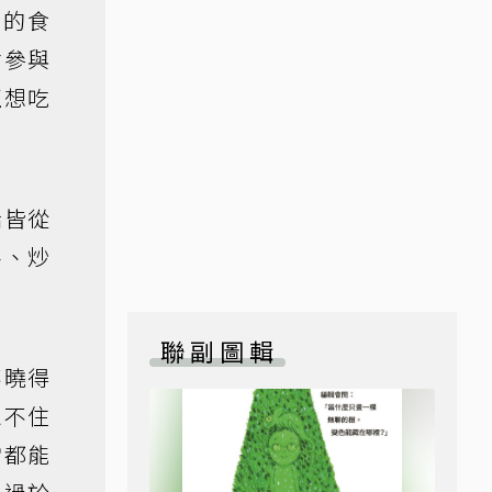
家的食
會參與
正想吃
話皆從
料、炒
聯副圖輯
不曉得
忍不住
常都能