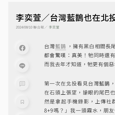
李奕萱／台灣藍鵲也在北
聯合報／
李奕萱
2024/08/10
台灣
藍鵲
，擁有黑白相間長
都會驚嘆：真美！牠同時還
而我去年才知道，牠更有個惡
第一次在北投看見台灣藍鵲
在石頭上張望，搶眼的尾巴
然是拿起手機錄影，上傳社
8+9嗎？」我一頭霧水，朋