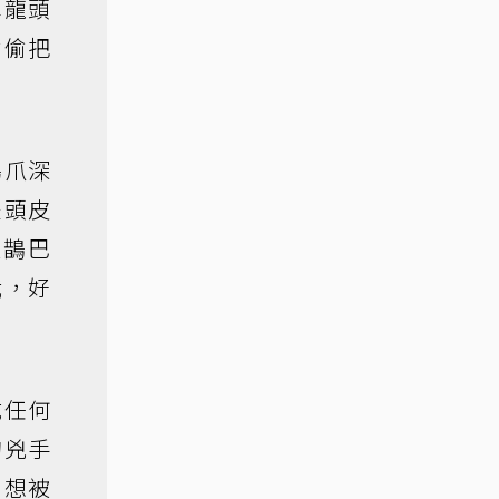
車龍頭
偷偷把
鳥爪深
是頭皮
藍鵲巴
我，好
成任何
的兇手
，想被