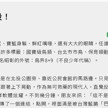
投！
尾、寶藍身軀、鮮紅嘴喙，還有大大的眼睛，任
有許多標籤：國寶級鳥類、台北市市鳥、保育類
名昭彰的外號：鳥界8+9（不良少年代稱）。
，是在北投公園旁、靠近公民會館的馬路邊。只
也跟著上下晃動，作為無可救藥的現代人，直覺
群軟體炫耀。不到幾分鐘，朋友來訊：「這不
友傳了一個連結，點開，裡面滿是被台灣藍鵲「