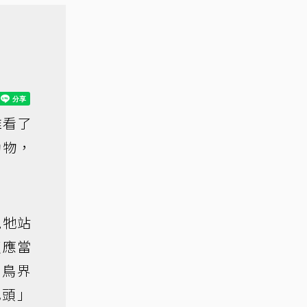
誰看了
動物，
見牠站
反應當
是鳥界
巴頭」