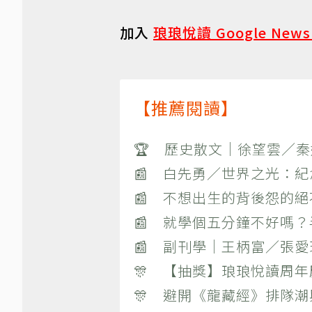
加入
琅琅悅讀 Google New
【推薦閱讀】
🏆 歷史散文｜徐望雲／
📰 白先勇／世界之光：
📰 不想出生的背後怨的
📰 就學個五分鐘不好嗎
📰 副刊學｜王柄富／張愛
🎊 【抽獎】琅琅悅讀周年
🎊 避開《龍藏經》排隊