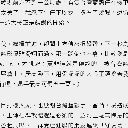
我發現前方不到一公尺處，有隻台灣藍鵲停在機
在太美了，我忍不住停下腳步，多看了幾眼，還
—這大概正是錯誤的開始。
步伐，繼續前進，卻聞上方傳來振翅聲，下一秒
個藍影優雅滑翔而過。那一踩倒也不痛，比較像
格片刻，才想起：莫非這就是傳說的「被台灣
到屋簷上，居高臨下，用骨溜溜的大眼歪頭瞪著
行喔，還手最高可罰五十萬。）
白目打擾人家，也感謝台灣藍鵲手下留情，沒造
省，上傳社群軟體還是必須的，並附上毫無悔意
來各種共鳴，一群受虐狂般的朋友連說「好羨慕