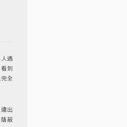
路人遇
。看到
我完全
久違出
林蔭蔽