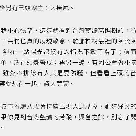
學另有巴頭霸主：大捲尾。
次我小心張望，遠遠就看到台灣藍鵲高踞樹頭，
，子民們也真的展現敬意，離那棵樹最近的阿公
，卻在一點陽光都沒有的情況下戴了帽子；前
的傘，放在頭邊警戒；再另一邊，有阿公牽著小
。雖然不排除有人只是要防曬，但看看上頭的
禁聯想在一起，讓人莞爾。
在城市各處八成會持續出現人鳥摩擦，創造好笑
如果你見到台灣藍鵲的芳蹤，興奮之餘，別忘了
。