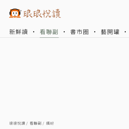
新鮮讀
看聯副
書市圈
藝開罐
琅琅悅讀
看聯副
繽紛