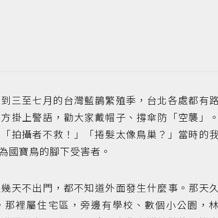
每到三至七月的台灣藍鵲繁殖季，台北各處都有
地方掛上警語，勸大家戴帽子、撐傘防「空襲」
：「拍攝者不救！」「捲髮太像鳥巢？」當時的
為國寶鳥的腳下受害者。
連幾天不出門，都不知道外面發生什麼事。那天
。那裡屬住宅區，旁邊有學校、數個小公園，