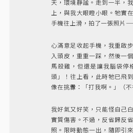
天，環境靜謐。走到一半，
上，與我大眼瞪小眼。牠實
手機往上滑，拍了一張照片—
心滿意足收起手機，我重啟
入頭皮，重重一踩，然後一
馬殺雞，但還是讓我腦袋停
頭」！往上看，此時牠已飛
像在挑釁：「打我啊。」（不
我好氣又好笑，只能怪自己
實質傷害。不過，反省歸反
照。限時動態一出，隨即引