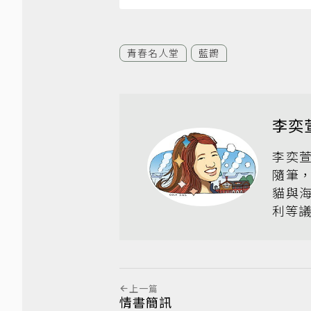
青春名人堂
藍鵲
李奕
李奕
隨筆
貓與
利等
上一篇
情書簡訊