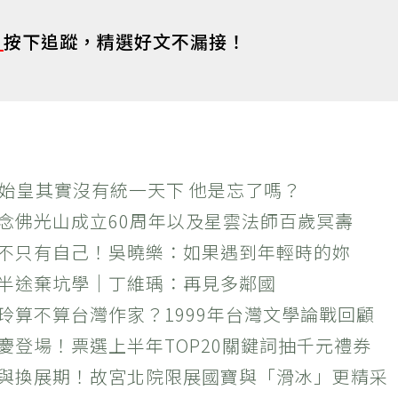
s
按下追蹤，精選好文不漏接！
秦始皇其實沒有統一天下 他是忘了嗎？
紀念佛光山成立60周年以及星雲法師百歲冥壽
絕不只有自己！吳曉樂：如果遇到年輕時的妳
？半途棄坑學｜丁維瑀：再見多鄰國
玲算不算台灣作家？1999年台灣文學論戰回顧
慶登場！票選上半年TOP20關鍵詞抽千元禮券
潮與換展期！故宮北院限展國寶與「滑冰」更精采