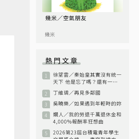
幾米／空氣朋友
幾米
熱門文章
徐望雲／秦始皇其實沒有統一
天下 他是忘了嗎？還有一個
小國：衛國
丁維瑀／再見多鄰國
吳曉樂／如果遇到年輕時的妳
嫺人／我的勞退千萬退休金和
4,000%報酬率狂想曲
2026第23屆台積電青年學生