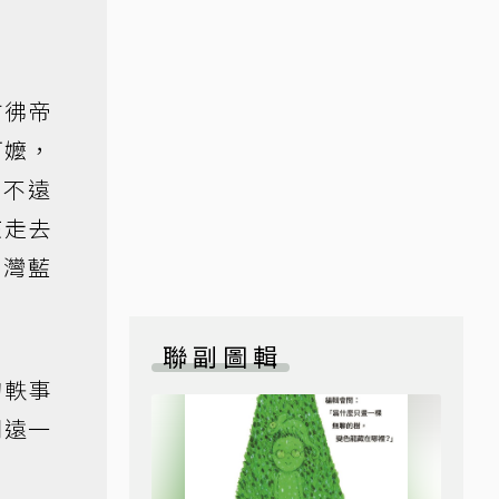
彷彿帝
阿嬤，
面不遠
孩走去
台灣藍
聯副圖輯
的軼事
閃遠一