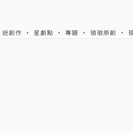
迷創作
星劇點
專題
琅琅原創