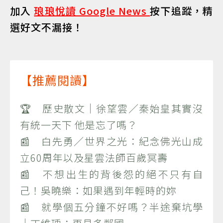
加入
琅琅悅讀 Google News
按下追蹤，精
選好文不漏接！
【推薦閱讀】
🏆 歷史散文｜徐望雲／秦始皇其實沒
有統一天下 他是忘了嗎？
📰 白先勇／世界之光：紀念佛光山成
立60周年以及星雲法師百歲冥壽
📰 不想出生的背後怨的絕不只有自
己！吳曉樂：如果遇到年輕時的妳
📰 就學個五分鐘不好嗎？半途棄坑學