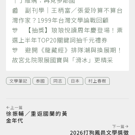
｜丁維瑀：再見多鄰國
📰 副刊學｜王柄富／張愛玲算不算台
灣作家？1999年台灣文學論戰回顧
🎊 【抽獎】琅琅悅讀周年慶登場！票
選上半年TOP20關鍵詞抽千元禮券
🎊 避開《龍藏經》排隊潮與換展期！
故宮北院限展國寶與「滑冰」更精采
文學筆記
泰國
同志
日本
村上春樹
上一篇
徐振輔／重返國蘭的黃
金年代
下一篇
2026打狗鳳邑文學獎徵