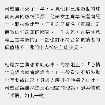
司機自稱死了一半，可見他和已經過世的珠
寶商真的感情深厚。他請女主角準備邁向死
亡，聽來像詛咒，但別忘了篇名〈泰國〉是
佛教信仰最篤的國家。「生與死，在某種意
義上是等價的」一語也許不符合多數讀者的
價值體系，佛門中人卻完全能接受。
結尾女主角想傾吐心事，司機阻止：「心情
化為語言就會變謊言。」一般看法不都鼓勵
心事要說出來，身邊人應好好傾聽？在此，
司機建議雖然違反心理諮商理論，卻與佛教
「頓悟」如出一轍。