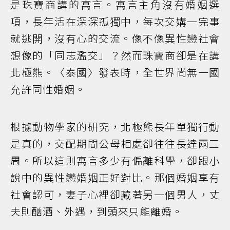
是珠寶商講的寓言。寓言主角沒有婚姻選
項，長年活在深深孤獨中，每次交媾一完事
就逃開，沒有心的交流。像不像異性戀社會
想像的「同志濫交」？然而珠寶商卻是在講
北極熊。〈泰國〉發表時，全世界尚無一國
允許同性婚姻。
根據動物學家的研究，北極熊長年單獨行動
是真的，交配期間公母相處卻往往長達兩三
周。所以這則寓言多少有偏離科學，卻跟小
說中的異性戀婚姻正好對比。那個婚姻享有
社會認可，妻子心裡卻藏著另一個男人，丈
夫則酗酒、外遇，到頭來只能離婚。