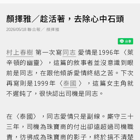
顏擇雅／趁活著，去除心中石頭
聯合報／ 顏擇雅
2026/05/18
村上春樹
第一次寫
同志
愛情是1996年〈萊
辛頓的幽靈〉，這篇的敘事者並沒意識到眼
前是同志，在跟他傾訴愛情終結之苦。下次
再寫則是1999年〈
泰國
〉，這篇女主角就
不遲鈍了，很快認出司機是同志。
在〈泰國〉，同志愛情只是副線。廝守三十
三年，司機為珠寶商的付出卻遠超過司機職
責，彷彿成為珠寶商的影子，終於搞不清楚