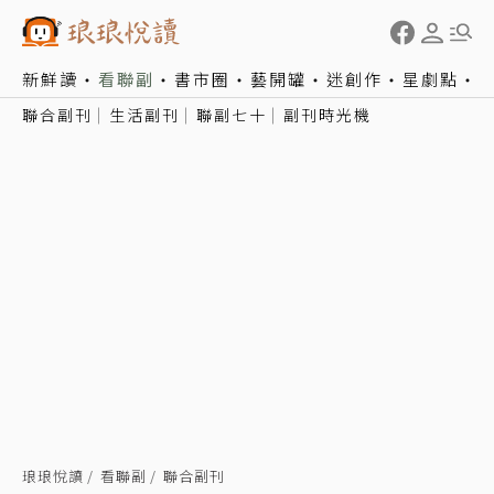
新鮮讀
看聯副
書市圈
藝開罐
迷創作
星劇點
聯合副刊
生活副刊
聯副七十
副刊時光機
琅琅悅讀
看聯副
聯合副刊