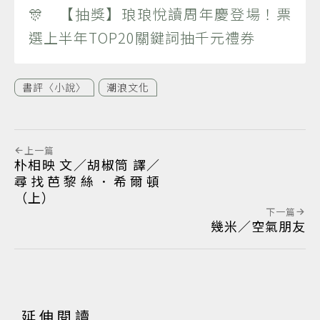
🎊 【抽獎】琅琅悅讀周年慶登場！票
選上半年TOP20關鍵詞抽千元禮券
書評〈小說〉
潮浪文化
上一篇
朴相映 文／胡椒筒 譯／
尋找芭黎絲．希爾頓
（上）
下一篇
幾米／空氣朋友
延伸閱讀