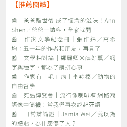
【推薦閱讀】
📰 爸爸離世後 成了懷念的滋味！Ann
Shen／爸爸一請客，全家就開工
📰 作家文學紀念冊｜張作錦／高希
均：五十年的作者和朋友，再見了
📰 文學相對論｜鄭麗卿×薛好薰／網
字與種字，都為了鋪排心事
📰 作家有「毛」病｜李羚榛／動物的
自由哲學
📰 死語博覽會｜流行像喇叭褲 網路潮
語像中筒襪！當我們再次說起死語
📰 日常辯論證｜Jamia Wei／我以為
的體貼，為什麼傷了人？