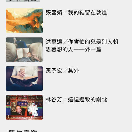
張曼娟／我的鞋留在敦煌
洪萬達／你害怕的鬼是別人朝
思暮想的人──外一篇
黃予宏／其外
林谷芳／遠遠遲致的謝忱