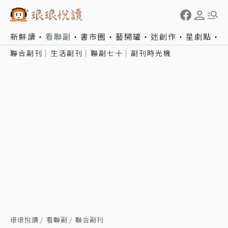
新鮮讀
看聯副
書市圈
藝開罐
迷創作
星劇點
聯合副刊
生活副刊
聯副七十
副刊時光機
琅琅悅讀
看聯副
聯合副刊