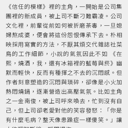
《信任的模樣》裡的主角，一開始是公司集
團裡的新成員，被上司不斷刁難霸凌。公司
文化裡，前輩從前如何被折磨荼毒，一旦媳
婦熬成婆，便會將這份怨恨傳承下去。朴相
映採用寫實的方法，不厭其煩交代雜誌社菜
鳥的工作細節，小說的氣氛因此不如 《在
熙，燒酒，我，還有冰箱裡的藍莓與菸》幽
默而輕快，反而有種揮之不去的沉悶感。但
作者刻意塑造的沉悶與瑣碎，卻像是小火加
熱悶燒鍋，逐漸營造出高壓氣氛。比如主角
之一金南俊，被上司呼來喚去，忙到沒有自
己，但上司卻老愛對他的笑容發怒：「你是
有什麼毛病？整天像患躁症一樣傻笑。」讓