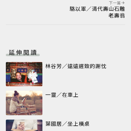
下一篇
駱以軍／清代壽山石雕
老壽翁
延伸閱讀
林谷芳／遠遠遲致的謝忱
一靈／在車上
葉國居／坐上橫桌