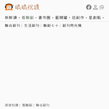
新鮮讀
看聯副
書市圈
藝開罐
迷創作
星劇點
聯合副刊
生活副刊
聯副七十
副刊時光機
琅琅悅讀
看聯副
聯合副刊