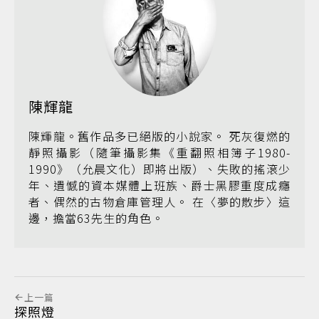
陳輝龍
陳輝龍。舊作品多已絕版的小說家。 死灰復燃的
靜照攝影（隨筆攝影集《重翻照相簿子1980-
1990》（允晨文化）即將出版）、失敗的搖滾少
年、遺憾的資本媒體上班族、爵士黑膠重度成癮
者、偶然的古物倉庫管理人。 在〈夢的散步〉這
邊，擔當63先生的角色。
上一篇
探照燈