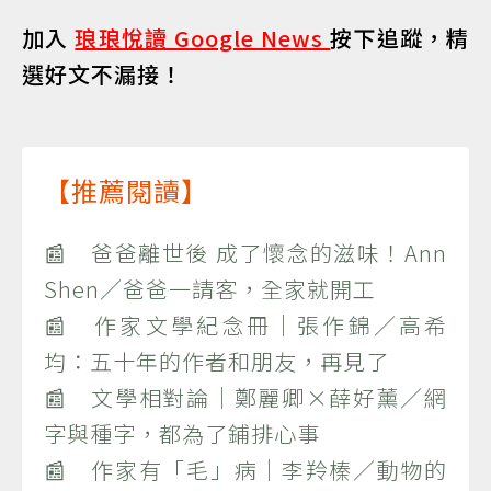
加入
琅琅悅讀 Google News
按下追蹤，精
選好文不漏接！
【推薦閱讀】
📰 爸爸離世後 成了懷念的滋味！Ann
Shen／爸爸一請客，全家就開工
📰 作家文學紀念冊｜張作錦／高希
均：五十年的作者和朋友，再見了
📰 文學相對論｜鄭麗卿×薛好薰／網
字與種字，都為了鋪排心事
📰 作家有「毛」病｜李羚榛／動物的