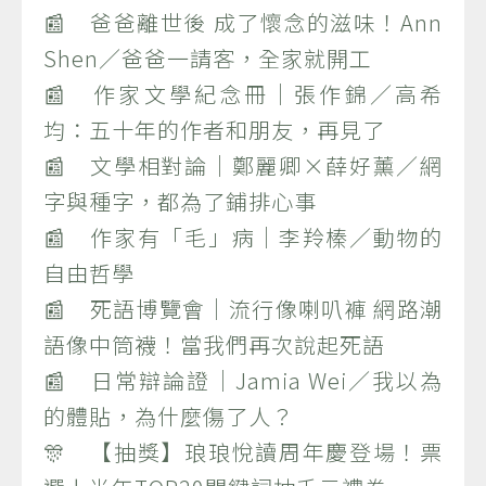
📰 爸爸離世後 成了懷念的滋味！Ann
Shen／爸爸一請客，全家就開工
📰 作家文學紀念冊｜張作錦／高希
均：五十年的作者和朋友，再見了
📰 文學相對論｜鄭麗卿×薛好薰／網
字與種字，都為了鋪排心事
📰 作家有「毛」病｜李羚榛／動物的
自由哲學
📰 死語博覽會｜流行像喇叭褲 網路潮
語像中筒襪！當我們再次說起死語
📰 日常辯論證｜Jamia Wei／我以為
的體貼，為什麼傷了人？
🎊 【抽獎】琅琅悅讀周年慶登場！票