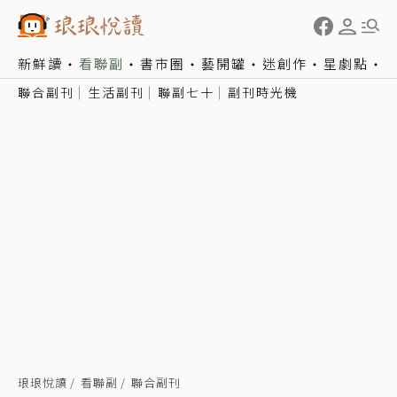
新鮮讀
看聯副
書市圈
藝開罐
迷創作
星劇點
聯合副刊
生活副刊
聯副七十
副刊時光機
琅琅悅讀
看聯副
聯合副刊