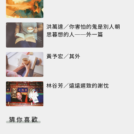
洪萬達／你害怕的鬼是別人朝
思暮想的人──外一篇
黃予宏／其外
林谷芳／遠遠遲致的謝忱
猜你喜歡