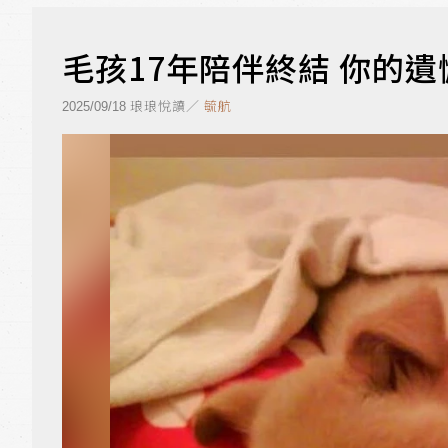
毛孩17年陪伴終結 你的
琅琅悅讀／
毓航
2025/09/18