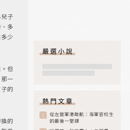
小兒子
婚、多
來多少
嚴選小說
活。但
，那一
孩子的
熱門文章
從左營軍港啟航：海軍官校生
轉換的
的最後一堂課