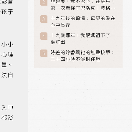
及影音
說是美，我不忍心：在羅馬，
第一次看懂了巴洛克｜波格賽
去孩子
美術館 (Galleria Borghese)
十九年後的追憶：母親的愛在
｜義大利 羅馬
心中長存
十九歲那年，我跟媽祖下了一
張訂單
到小小
時差的線香與祂的無聲接單：
的心理
二十四小時不滅柑仔燈
力量。
無法自
步入中
也都淡