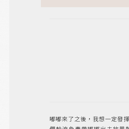
嘟嘟來了之後，我想一定發
們輪流負責帶嘟嘟出去放風