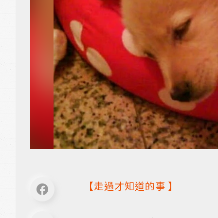
【
走過才知道的事
】