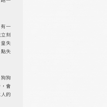
。有一
我立刻
倉皇失
差點失
是狗狗
力，會
成人的