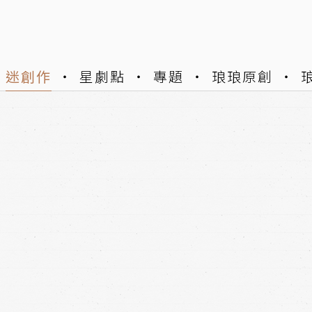
迷創作
星劇點
專題
琅琅原創