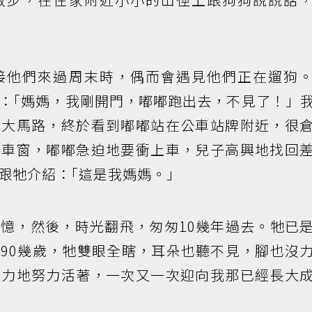
接他們來過周末時，偶而會遇見他們正在遛狗
：｢媽媽，我剛開門，嘟嘟跑出去，不見了！」
條大馬路，終於看到嘟嘟站在公車站牌附近，很
下車窗，嘟嘟急迫地要衝上車，兒子高興地找回
跟牠介紹：｢這是我媽媽。」
憶，然後，時光翻飛，匆匆10幾年過去。牠已
90幾歲，牠雙眼全瞎，耳朵也聽不見，腳也沒
奮力地努力活著，一次又一次迎向我那已經長大