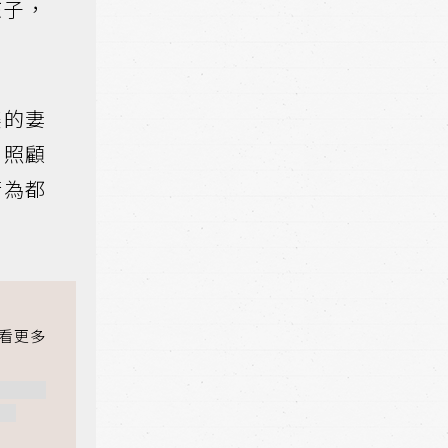
孩子，
娶的妻
，照顧
行為都