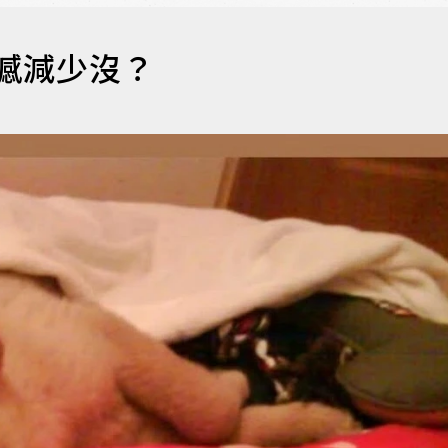
遺憾減少沒？