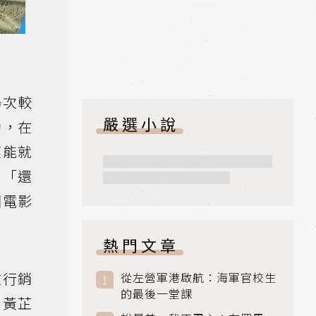
場次較
嚴選小說
動，在
僅能就
，「還
國電影
熱門文章
在行銷
從左營軍港啟航：海軍官校生
的最後一堂課
，黃芷