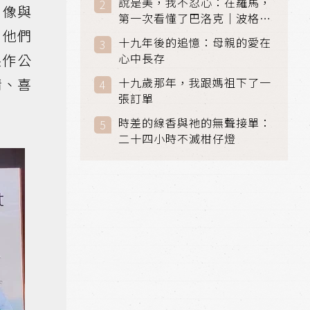
說是美，我不忍心：在羅馬，
，像與
第一次看懂了巴洛克｜波格賽
，他們
美術館 (Galleria Borghese)
十九年後的追憶：母親的愛在
｜義大利 羅馬
製作公
心中長存
情、喜
十九歲那年，我跟媽祖下了一
張訂單
時差的線香與祂的無聲接單：
二十四小時不滅柑仔燈