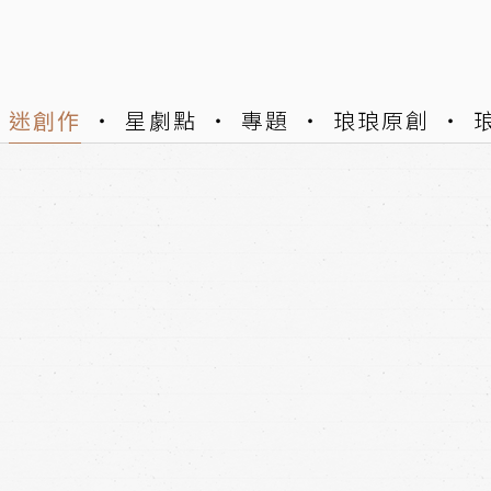
迷創作
星劇點
專題
琅琅原創