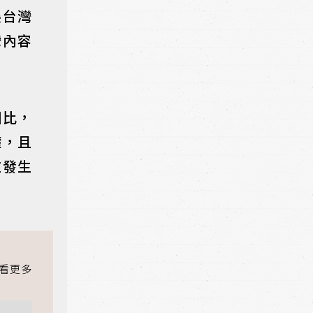
展台灣
灣內容
相比，
礎，且
在發生