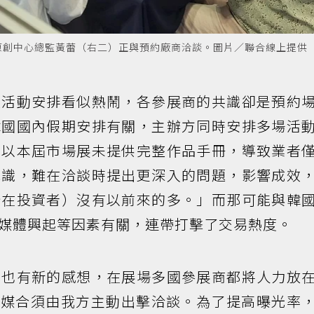
原創中心總監黃蕾（右二）正與預約廠商洽談。圖片／聯合線上提供
體活動安排看似熱鬧，各參展商的共識卻是預約
韓國國內假期安排有關，主辦方同時安排多場活
加以本屆市場展未提供完整作品手冊，導致業者
認識，難在洽談時提出更深入的問題，影響成效
潛在投資者）沒有以前來的多。」而那可能與韓
媒體興起等因素有關，連帶打擊了交易熱度。
葳也有新的感想，在展場多國參展商都將人力放
本媒合須由我方主動出擊洽談。為了提高曝光率