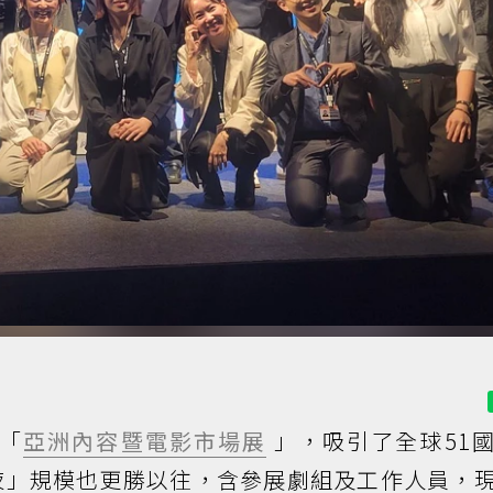
「
亞洲內容暨電影市場展
」，吸引了全球51
夜」規模也更勝以往，含參展劇組及工作人員，