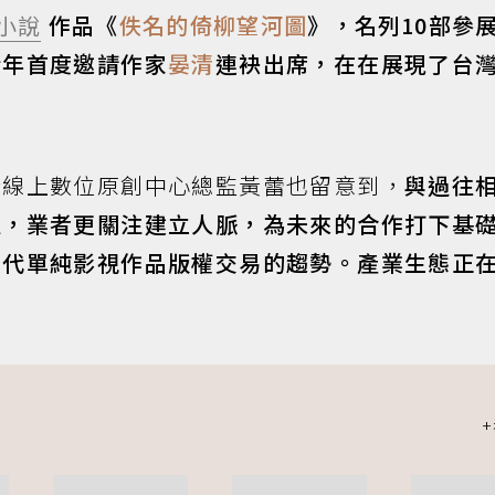
小說
作品《
佚名的倚柳望河圖
》，名列10部參
今年首度邀請作家
晏清
連袂出席，在在展現了台
合線上數位原創中心總監黃蕾也留意到，
與過往
淡，業者更關注建立人脈，為未來的合作打下基
取代單純影視作品版權交易的趨勢。產業生態正