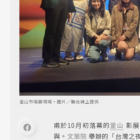
釜山市場展現場。圖片／聯合線上提供
甫於10月初落幕的
釜山
影展
與。
文策院
舉辦的「台灣之