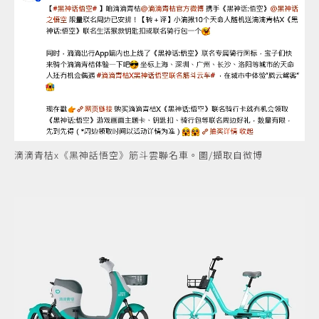
滴滴青桔x《黑神話悟空》筋斗雲聯名車。圖/擷取自微博