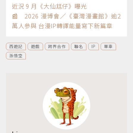
近況 9 月《大仙尪仔》曝光
📰 2026 漫博會／《臺灣漫畫館》逾2
萬人參與 台漫IP轉譯能量寫下新篇章
西遊記
遊戲
跨界合作
聯名
IP
單車
孫悟空