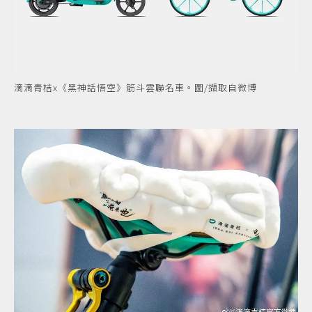
滴滴青桔x《黑神話悟空》筋斗雲聯名車。圖/擷取自微博