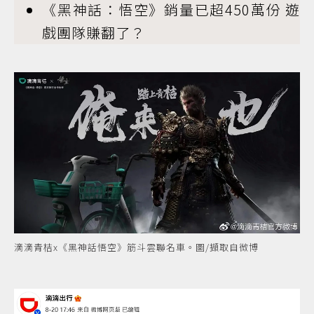
《黑神話：悟空》銷量已超450萬份 遊
戲團隊賺翻了？
滴滴青桔x《黑神話悟空》筋斗雲聯名車。圖/擷取自微博