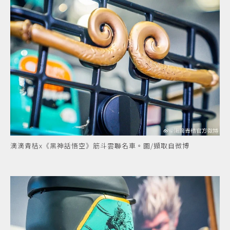
滴滴青桔x《黑神話悟空》筋斗雲聯名車。圖/擷取自微博