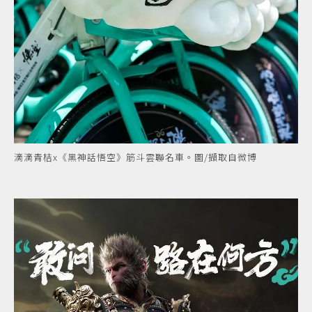
滴滴青桔x《黑神話悟空》筋斗雲聯名車。圖/擷取自微博