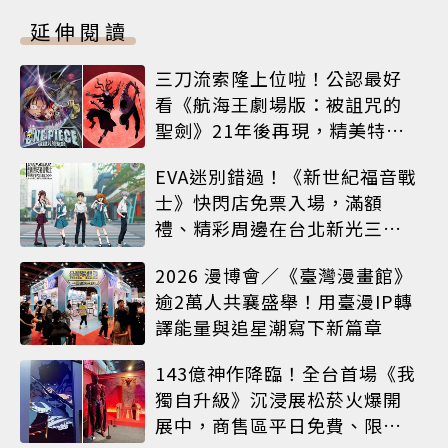
延伸閱讀
三刀流索隆上位啦！公認最好
看《航海王劇場版：被詛咒的
聖劍》21年後再現，精美特典
海報必收藏
EVA迷別錯過！《新世紀福音戰
士》快閃店免票入場，滿額
禮、精彩周邊在台北新光三越
A8限時登場
2026 漫博會／《臺灣漫畫館》
逾2萬人共襄盛舉！用臺漫IP轉
譯能量與追星潮寫下新篇章
143億神作降臨！全台首場《我
獨自升級》沉浸展松菸火爆開
展中，商售區平日免費、限定