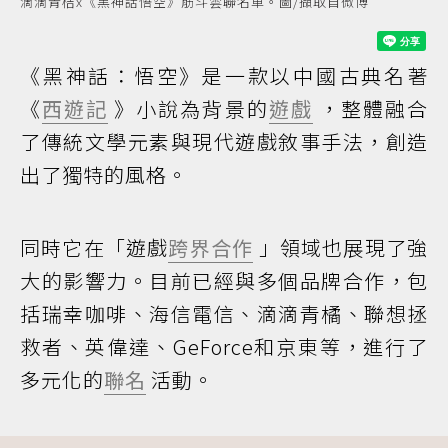
滴滴青桔x《黑神話悟空》筋斗雲聯名車。圖/擷取自微博
《黑神話：悟空》是一款以中國古典名著
《
西遊記
》小說為背景的
遊戲
，整體融合
了傳統文學元素與現代遊戲敘事手法，創造
出了獨特的風格。
同時它在「遊戲
跨界合作
」領域也展現了強
大的影響力。目前已經與多個品牌合作，包
括瑞幸咖啡、海信電信、滴滴青橘、聯想拯
救者、英偉達、GeForce和京東等，進行了
多元化的
聯名
活動。