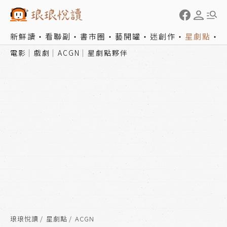
新鮮讀
看聯副
書市圈
藝開罐
迷創作
星劇點
電影
戲劇
ACGN
星劇點夥伴
琅琅悅讀
星劇點
ACGN