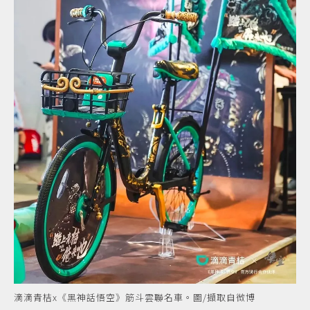
滴滴青桔x《黑神話悟空》筋斗雲聯名車。圖/擷取自微博