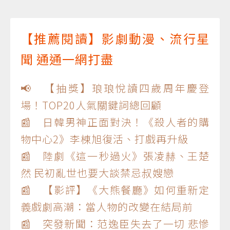
【推薦閱讀】影劇動漫、流行星
聞 通通一網打盡
📢 【抽獎】琅琅悅讀四歲周年慶登
場！TOP20人氣關鍵詞總回顧
📰 日韓男神正面對決！《殺人者的購
物中心2》李棟旭復活、打戲再升級
📰 陸劇《這一秒過火》張凌赫、王楚
然 民初亂世也要大談禁忌叔嫂戀
📰 【影評】《大熊餐廳》如何重新定
義戲劇高潮：當人物的改變在結局前
📰 突發新聞：范逸臣失去了一切 悲慘