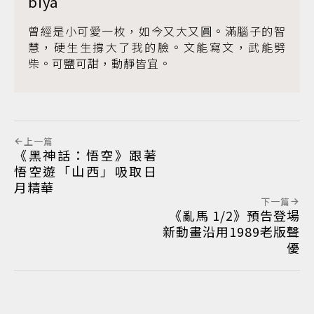
biya
曾經是小可愛一枚，如今又大又圓。滿腦子的智
慧，硬生生撐大了我的臉。文能寫文，武能劈
柴。可鹽可甜，動靜皆宜。
上一篇
《黑神話：悟空》跟著
悟空遊「山西」吸取日
月精華
下一篇
《亂馬 1/2》預告登場
新動畫沿用1989老版聲
優