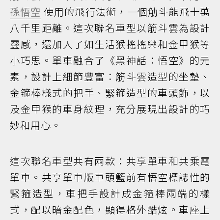
孫悟空
使用的飛行法術，一個觔斗能飛十萬
八千里距離。這次聯名車型以筋斗雲為設計
靈感，還加入了如生活猴搖搖樂和金甲猴等
小巧思。單車融合了《黑神話：悟空》的元
素，設計上細節豐富：筋斗雲造型的坐墊、
金箍棒樣式的把手、緊箍造型的車頭飾，以
及金甲猴的車身紋理，充分展現出設計的巧
妙和用心。
這次聯名車型共有兩款：共享單車和共乘電
單車。共享單車版車頭籃前有悟空標誌性的
緊箍造型，車把手設計成金箍棒兩端的樣
式，配以暗金配色，顯得格外酷炫。車座上